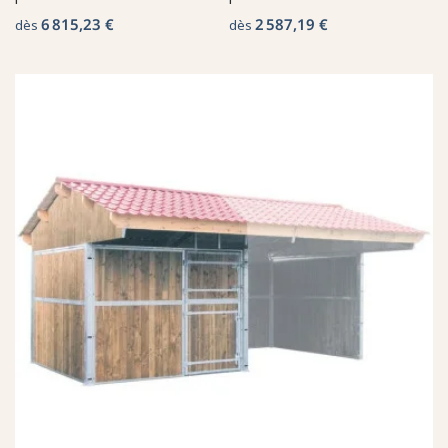
6 815,23 €
2 587,19 €
dès
dès