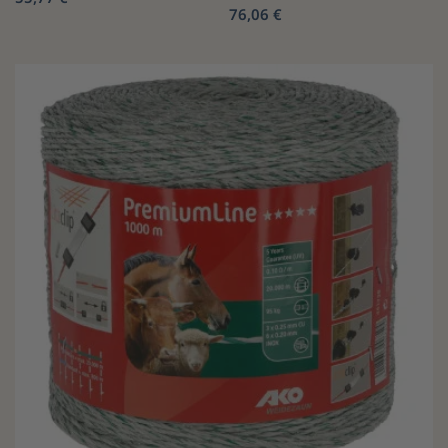
76,06 €