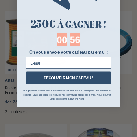
250€
À GAGNER !
Countdown ends in:
On vous envoie votre cadeau par email :
E-mail
DÉCOUVRIR MON CADEAU !
AKO
LACMÉ
Kit de deux rubans de clôture
Fil Securgal 25 Blue Vision
EconomyLine AKO
Les gagnants seront tirés aléatoirement au sort suite à l’inscription. En cliquant ci-
158,43 €
dès
dessus, vous acceptez de recevoir nos communications par e-mail. Vous pourrez
vous désinscrire à tout moment.
28,12 €
dès
2 couleurs