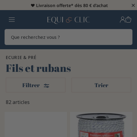
×
♥️
Livraison offerte* dès 80 € d’achat
Home
Rech
ECURIE & PRÉ
Fils et rubans
Filters
Filtrer
Trier
82 articles