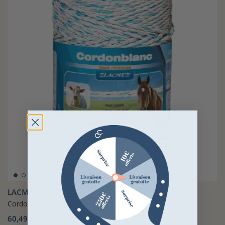
LACMÉ
Cordonblanc Lacmé
60,49 €