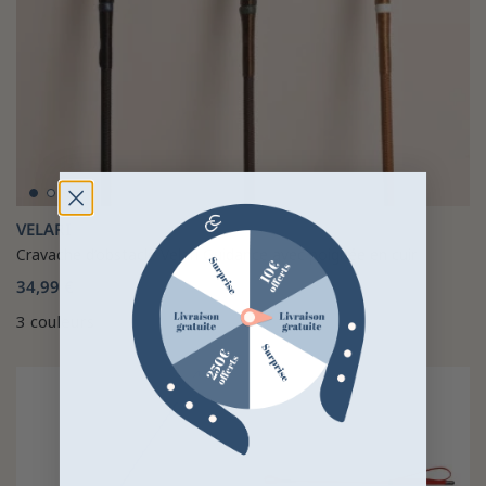
VELARI
Cravache d’obstacle Velari Guidance avec poignée en cuir
34,99 €
3 couleurs
-25%