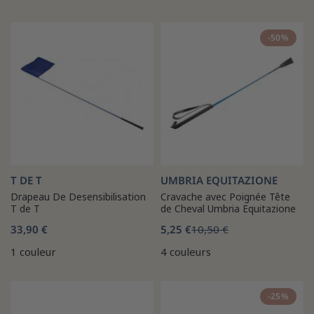
-50%
T DE T
UMBRIA EQUITAZIONE
Drapeau De Desensibilisation
Cravache avec Poignée Tête
T de T
de Cheval Umbria Equitazione
33,90 €
5,25 €
10,50 €
1 couleur
4 couleurs
-25%