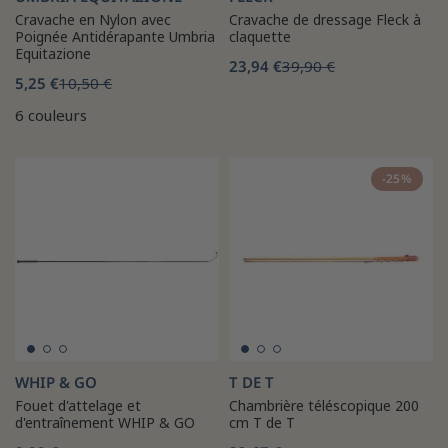
Cravache en Nylon avec
Cravache de dressage Fleck à
Poignée Antidérapante Umbria
claquette
Equitazione
23,94 €
39,90 €
5,25 €
10,50 €
6 couleurs
-25%
WHIP & GO
T DE T
Fouet d'attelage et
Chambrière téléscopique 200
d'entraînement WHIP & GO
cm T de T