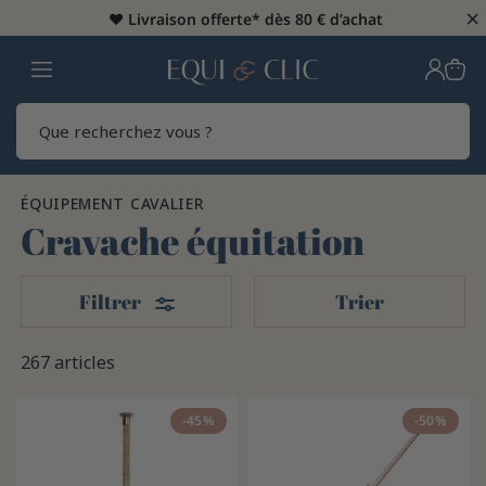
×
♥️
Livraison offerte* dès 80 € d’achat
Home
Rech
ÉQUIPEMENT CAVALIER
Cravache équitation
Filters
Filtrer
Trier
267 articles
-45%
-50%