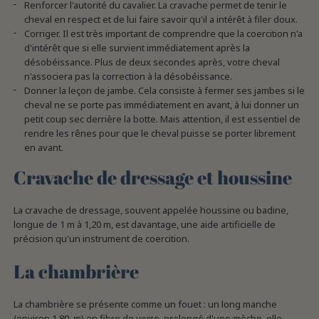
Renforcer l'autorité du cavalier. La cravache permet de tenir le
cheval en respect et de lui faire savoir qu'il a intérêt à filer doux.
Corriger. Il est très important de comprendre que la coercition n'a
d'intérêt que si elle survient immédiatement après la
désobéissance. Plus de deux secondes après, votre cheval
n'associera pas la correction à la désobéissance.
Donner la leçon de jambe. Cela consiste à fermer ses jambes si le
cheval ne se porte pas immédiatement en avant, à lui donner un
petit coup sec derrière la botte. Mais attention, il est essentiel de
rendre les rênes pour que le cheval puisse se porter librement
en avant.
Cravache de dressage et houssine
La cravache de dressage, souvent appelée houssine ou badine,
longue de 1 m à 1,20 m, est davantage, une aide artificielle de
précision qu'un instrument de coercition.
La chambrière
La chambrière se présente comme un fouet : un long manche
(environ 1,80 m) en fibre de verre, prolongé d'une mèche, elle-