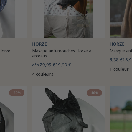
HORZE
HORZE
Horze
Masque anti-mouches Horze à
Masque ant
arceaux
8,38 €
16,9
29,99 €
39,99 €
dès
1 couleur
4 couleurs
-50%
-46%