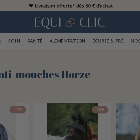
♥️
Livraison offerte* dès 80 € d’achat
er
Home
R 👕
SOIN 🪮
SANTÉ ✨
ALIMENTATION 🥕
ÉCURIE & PRÉ 🍃
NOS
L
nti-mouches Horze
-47%
-25%