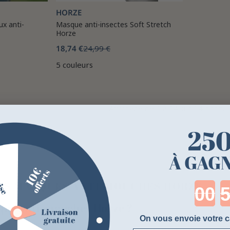
HORZE
x anti-
Masque anti-insectes Soft Stretch
Horze
18,74 €
24,99 €
5 couleurs
Affichage de 1 à 14 sur 14 produit
25
À GAGN
LES MASQUES ANTI-MOUCHES HORZE
Cou
que anti-mouches Horze ?
On vous envoie votre c