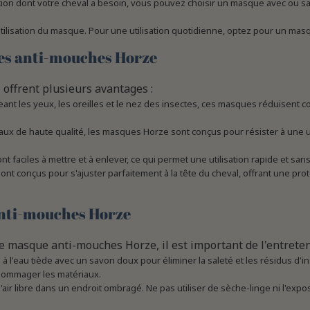
ion dont votre cheval a besoin, vous pouvez choisir un masque avec ou san
ilisation du masque. Pour une utilisation quotidienne, optez pour un masqu
es anti-mouches Horze
ffrent plusieurs avantages :
ant les yeux, les oreilles et le nez des insectes, ces masques réduisent con
ux de haute qualité, les masques Horze sont conçus pour résister à une ut
 faciles à mettre et à enlever, ce qui permet une utilisation rapide et sans
nt conçus pour s'ajuster parfaitement à la tête du cheval, offrant une pr
anti-mouches Horze
re masque anti-mouches Horze, il est important de l'entreten
 l'eau tiède avec un savon doux pour éliminer la saleté et les résidus d'ins
dommager les matériaux.
air libre dans un endroit ombragé. Ne pas utiliser de sèche-linge ni l'expose