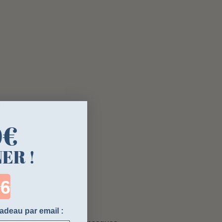
s au total
0€
ER !
ntdown ends in:
adeau par email :