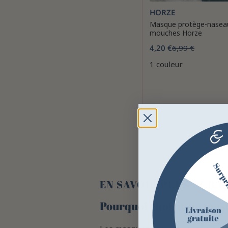
HORZE
Masque protège-naseau
mouches Horze
4,20 €
6,99 €
1 couleur
EN SAVOIR PLUS SUR 
Pourquoi choisir un mas