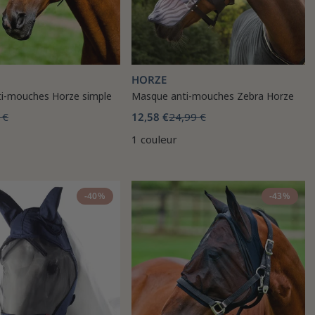
HORZE
ti-mouches Horze simple
Masque anti-mouches Zebra Horze
 €
12,58 €
24,99 €
1 couleur
-40%
-43%