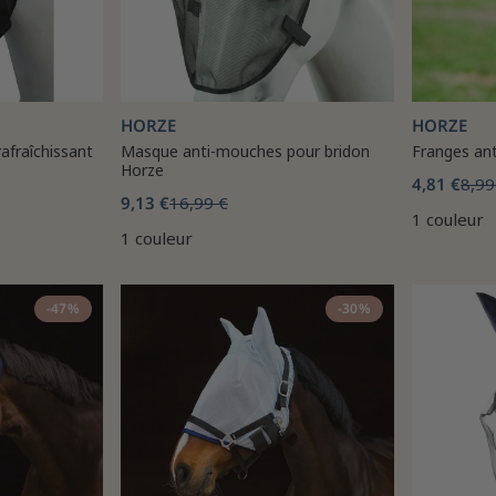
HORZE
HORZE
fraîchissant
Masque anti-mouches pour bridon
Franges an
Horze
4,81 €
8,99
9,13 €
16,99 €
1 couleur
1 couleur
-47%
-30%