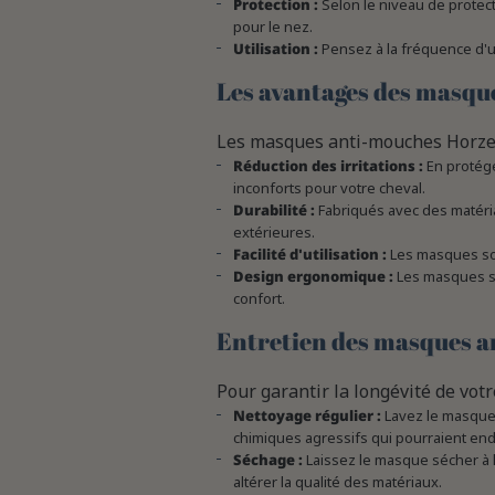
Protection :
Selon le niveau de protect
pour le nez.
Utilisation :
Pensez à la fréquence d'ut
Les avantages des masqu
Les masques anti-mouches Horze o
Réduction des irritations :
En protége
inconforts pour votre cheval.
Durabilité :
Fabriqués avec des matéria
extérieures.
Facilité d'utilisation :
Les masques sont
Design ergonomique :
Les masques so
confort.
Entretien des masques 
Pour garantir la longévité de vot
Nettoyage régulier :
Lavez le masque à
chimiques agressifs qui pourraient en
Séchage :
Laissez le masque sécher à l'
altérer la qualité des matériaux.