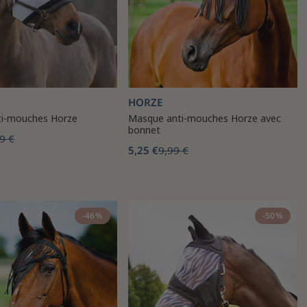
HORZE
i-mouches Horze
Masque anti-mouches Horze avec
bonnet
9 €
5,25 €
9,99 €
-46%
-50%