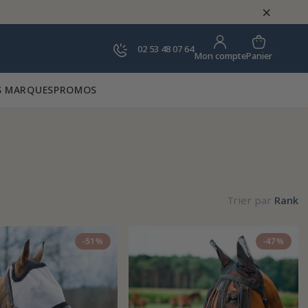
×
02 53 48 07 64
Panier
Mon compte
 MARQUES
PROMOS
Trier par
Rank
-51%
-47%