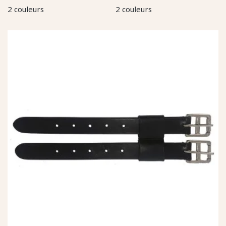
2 couleurs
2 couleurs