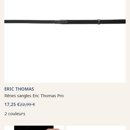
ERIC THOMAS
Rênes sangles Eric Thomas Pro
17,25 €
22,99 €
2 couleurs