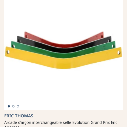
ERIC THOMAS
Arcade d’arçon interchangeable selle Evolution Grand Prix Eric