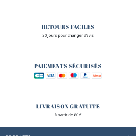
🙌
RETOURS FACILES
30 jours pour changer d’avis
🔒
PAIEMENTS SÉCURISÉS
🐎
LIVRAISON GRATUITE
à partir de 80 €