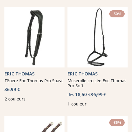
-50%
ERIC THOMAS
ERIC THOMAS
Têtière Eric Thomas Pro Suave
Muserolle croisée Eric Thomas
Pro Soft
36,99 €
18,50 €
36,99 €
dès
2 couleurs
1 couleur
-35%