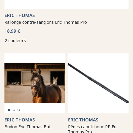
ERIC THOMAS
Rallonge contre-sanglons Eric Thomas Pro
18,99 €
2 couleurs
ERIC THOMAS
ERIC THOMAS
Bridon Eric Thomas Bat
Rênes caoutchouc PP Eric
Thomas Pro