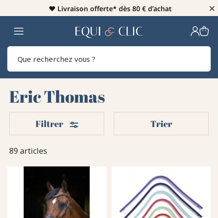
×
♥️
Livraison offerte* dès 80 € d’achat
Home
Rech
Eric Thomas
Filters
Filtrer
Trier
89 articles