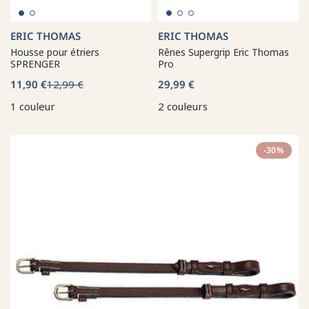
ERIC THOMAS
ERIC THOMAS
Housse pour étriers
Rênes Supergrip Eric Thomas
SPRENGER
Pro
11,90 €
12,99 €
29,99 €
1 couleur
2 couleurs
-30%