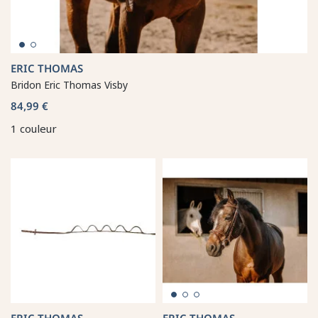
ERIC THOMAS
Bridon Eric Thomas Visby
84,99 €
1 couleur
ERIC THOMAS
ERIC THOMAS