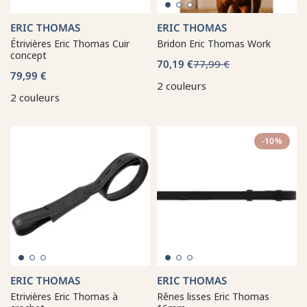
ERIC THOMAS
ERIC THOMAS
Étrivières Eric Thomas Cuir
Bridon Eric Thomas Work
concept
70,19 €
77,99 €
79,99 €
2 couleurs
2 couleurs
-10%
ERIC THOMAS
ERIC THOMAS
Etrivières Eric Thomas à
Rênes lisses Eric Thomas