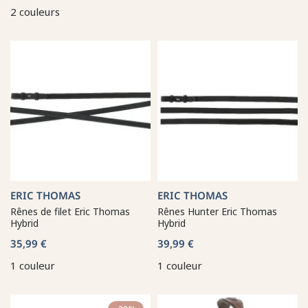
2 couleurs
ERIC THOMAS
ERIC THOMAS
Rênes de filet Eric Thomas
Rênes Hunter Eric Thomas
Hybrid
Hybrid
35,99 €
39,99 €
1 couleur
1 couleur