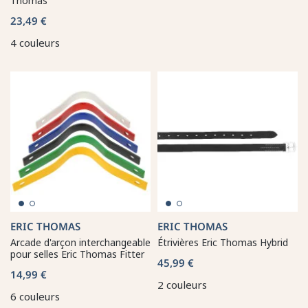
Thomas
23,49 €
4 couleurs
ERIC THOMAS
ERIC THOMAS
Arcade d'arçon interchangeable
Étrivières Eric Thomas Hybrid
pour selles Eric Thomas Fitter
45,99 €
14,99 €
2 couleurs
6 couleurs