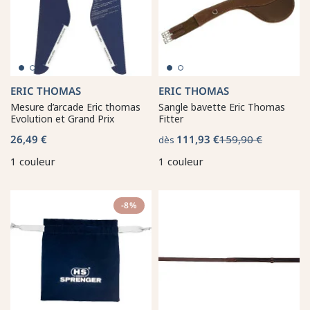
ERIC THOMAS
ERIC THOMAS
Mesure d’arcade Eric thomas
Sangle bavette Eric Thomas
Evolution et Grand Prix
Fitter
26,49 €
111,93 €
159,90 €
dès
1 couleur
1 couleur
-8%