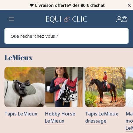
×
♥️
Livraison offerte* dès 80 € d’achat
Home
Rech
LeMieux
Tapis LeMieux
Hobby Horse
Tapis LeMieux
Ma
LeMieux
dressage
mo
Le