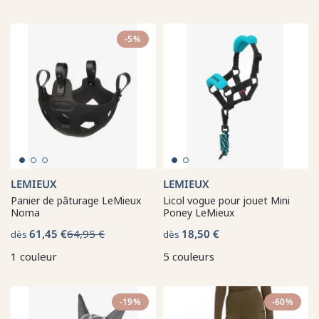
-5%
LEMIEUX
LEMIEUX
Panier de pâturage LeMieux
Licol vogue pour jouet Mini
Noma
Poney LeMieux
61,45 €
64,95 €
18,50 €
dès
dès
1 couleur
5 couleurs
-19%
-60%