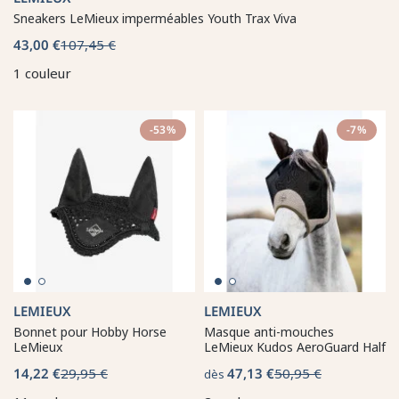
Sneakers LeMieux imperméables Youth Trax Viva
43,00 €
107,45 €
1 couleur
-53%
-7%
LEMIEUX
LEMIEUX
Bonnet pour Hobby Horse
Masque anti-mouches
LeMieux
LeMieux Kudos AeroGuard Half
14,22 €
29,95 €
47,13 €
50,95 €
dès