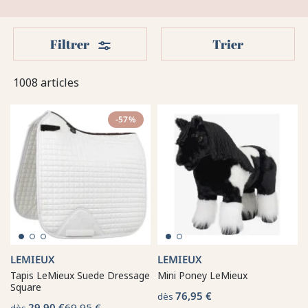
Filters
Filtrer
Trier
1008 articles
-57%
LEMIEUX
LEMIEUX
Tapis LeMieux Suede Dressage
Mini Poney LeMieux
Square
76,95 €
dès
29,90 €
69,95 €
dès