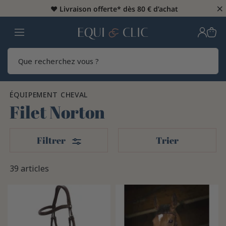
×
♥️
Livraison offerte* dès 80 € d’achat
Home
Rech
ÉQUIPEMENT CHEVAL
Filet Norton
Filters
Filtrer
Trier
39 articles