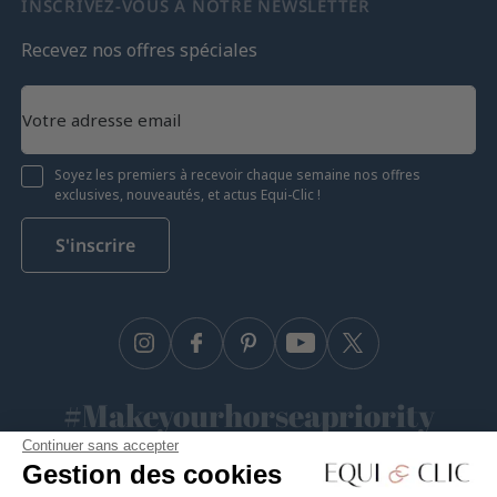
INSCRIVEZ-VOUS À NOTRE NEWSLETTER
Recevez nos offres spéciales
Soyez les premiers à recevoir chaque semaine nos offres
exclusives, nouveautés, et actus Equi-Clic !
S'inscrire
Instagram
Facebook
Pinterest
YouTube
Twitter
#Makeyourhorseapriority
Continuer sans accepter
🫶
Gestion des cookies