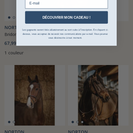
DÉCOUVRIR MON CADEAU !
NORTON
Les gagnants seront tirés aléatoirement au sort suite à l’inscription. En cliquant ci-
Bridon Norton Hunter comfy
dessus, vous acceptez de recevoir nos communications par e-mail. Vous pourrez
vous désinscrire à tout moment.
67,99 €
1 couleur
NORTON
NORTON