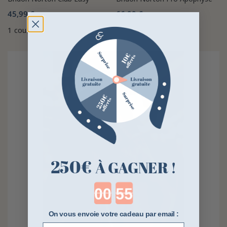
45,99 €
66,99 €
1 couleur
1 couleur
250€
À GAGNER !
Countdown ends in:
On vous envoie votre cadeau par email :
E-mail