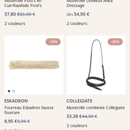
Muserolle Pool's en
Muserolle LeMieux Arika
Cuir/Rawhide Pool's
Dressage
37,80 €
63,00 €
54,95 €
dès
2 couleurs
2 couleurs
-10%
-25%
ESKADRON
COLLEGIATE
Fourreau Eskadron fausse
Muserolle combinée Collegiate
fourrure
33,38 €
44,50 €
8,95 €
9,95 €
2 couleurs