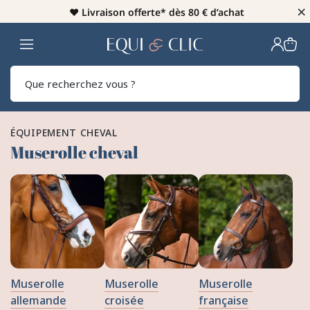
×
♥️
Livraison offerte* dès 80 € d’achat
Home
Rech
ÉQUIPEMENT CHEVAL
Muserolle cheval
Muserolle
Muserolle
Muserolle
allemande
croisée
française