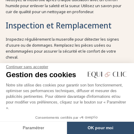
humide pour enlever la saleté et la sueur. Utilisez un savon pour
cuir de qualité pour un nettoyage en profondeur.
Inspection et Remplacement
Inspectez régulièrement la muserolle pour détecter les signes
d'usure ou de dommages. Remplacez les pièces usées ou
endommagées pour assurer la sécurité et le confort de votre
cheval.
Continuer sans accepter
En suivant ces conseils, vous pourrez choisir et entretenir la
Gestion des cookies
muserolle qui convient le mieux à votre cheval, améliorant ainsi
votre expérience équestre et celle de votre compagnon.
Notre site utilise des cookies pour garantir son bon fonctionnement,
optimiser ses performances techniques, diffuser et mesurer des
publicités pertinentes. Pour obtenir davantage d'informations et/ou
pour modifier vos préférences, cliquez sur le bouton sur « Paramétrer
Accueil
Équipement Cheval
Filet et accessoires
Muserolle cheva
».
Consentements certifiés par
Paramétrer
OK pour moi