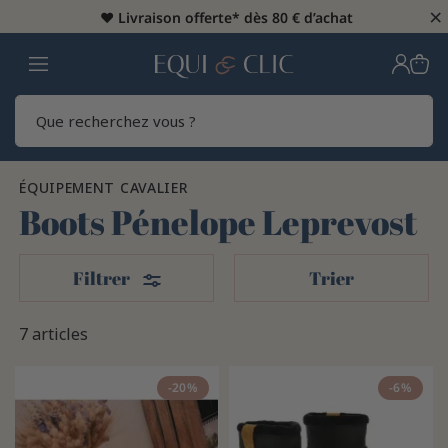
×
♥️
Livraison offerte* dès 80 € d’achat
Home
Rech
ÉQUIPEMENT CAVALIER
Boots Pénelope Leprevost
Filters
Filtrer
Trier
7 articles
-20%
-6%