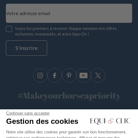
Soyez les premiers à recevoir chaque semaine nos offres
exclusives, nouveautés, et actus Equi-Clic !
S'inscrire
Instagram
Facebook
Pinterest
YouTube
Twitter
#Makeyourhorseapriority
🫶
Continuer sans accepter
Gestion des cookies
Notre site utilise des cookies pour garantir son bon fonctionnement,
Equiclic © 2026
optimiser ses performances techniques, diffuser et mesurer des