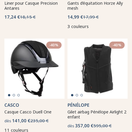
Liner pour Casque Precision
Gants d’équitation Horze Ally
Antares
mesh
17,24 €
18,15 €
14,99 €
17,99 €
3 couleurs
-40%
-40%
CASCO
PÉNÉLOPE
Casque Casco Duell One
Gilet airbag Pénélope Airlight 2
enfant
141,00 €
235,00 €
dès
357,00 €
595,00 €
dès
11 couleurs