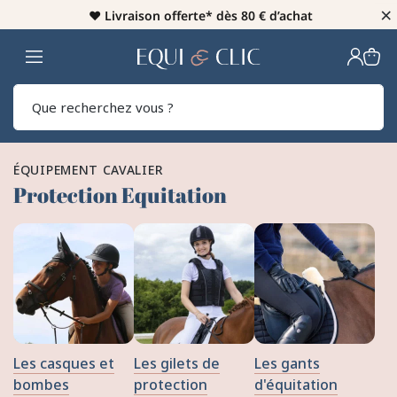
×
♥️
Livraison offerte* dès 80 € d’achat
Home
Rech
ÉQUIPEMENT CAVALIER
Protection Equitation
Les casques et
Les gilets de
Les gants
bombes
protection
d'équitation