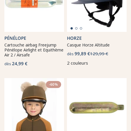
PÉNÉLOPE
HORZE
Cartouche airbag Freejump
Casque Horze Altitude
Pénélope Airlight et Equithème
99,89 €
129,99 €
dès
Air 2 / Airsafe
2 couleurs
24,99 €
dès
-60%