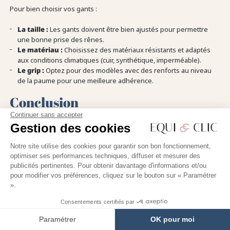
Pour bien choisir vos gants :
La taille :
Les gants doivent être bien ajustés pour permettre
une bonne prise des rênes.
Le matériau :
Choisissez des matériaux résistants et adaptés
aux conditions climatiques (cuir, synthétique, imperméable).
Le grip :
Optez pour des modèles avec des renforts au niveau
de la paume pour une meilleure adhérence.
Conclusion
Continuer sans accepter
Gestion des cookies
La protection en équitation est un aspect essentiel pour pratiquer
ce sport en toute sécurité. En choisissant des équipements adaptés
à votre morphologie et à votre discipline, vous réduisez
Notre site utilise des cookies pour garantir son bon fonctionnement,
optimiser ses performances techniques, diffuser et mesurer des
considérablement les risques de blessures. La catégorie Protection
publicités pertinentes. Pour obtenir davantage d'informations et/ou
Équitation propose une large gamme de produits pour répondre à
pour modifier vos préférences, cliquez sur le bouton sur « Paramétrer
tous les besoins et garantir votre sécurité à cheval.
».
Consentements certifiés par
Accueil
Équipement cavalier
Protection Equitation
Paramétrer
OK pour moi