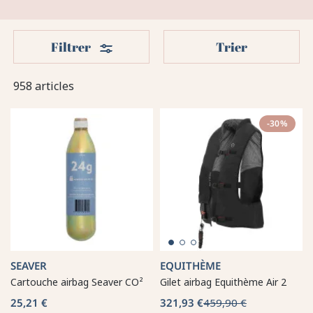
Filters
Filtrer
Trier
958 articles
-30%
SEAVER
EQUITHÈME
Cartouche airbag Seaver CO²
Gilet airbag Equithème Air 2
25,21 €
321,93 €
459,90 €