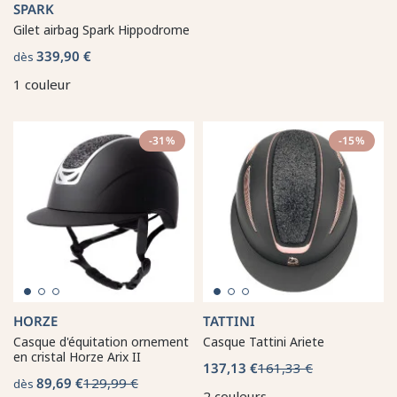
SPARK
Gilet airbag Spark Hippodrome
339,90 €
dès
1 couleur
-31%
-15%
HORZE
TATTINI
Casque d'équitation ornement
Casque Tattini Ariete
en cristal Horze Arix II
137,13 €
161,33 €
89,69 €
129,99 €
dès
2 couleurs