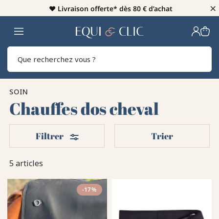
×
♥️
Livraison offerte* dès 80 € d’achat
Home
Rech
SOIN
Chauffes dos cheval
Filters
Filtrer
Trier
5 articles
-17%