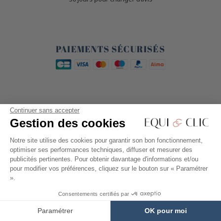
🔒
PAIEMENTS SÉCURISÉS
🐎
Continuer sans accepter
LIVRAISON GRATUITE
Gestion des cookies
à partir de 80 €
Notre site utilise des cookies pour garantir son bon fonctionnement,
optimiser ses performances techniques, diffuser et mesurer des
publicités pertinentes. Pour obtenir davantage d'informations et/ou
PRODUITS
pour modifier vos préférences, cliquez sur le bouton sur « Paramétrer
».
Consentements certifiés par
NOTRE SOCIÉTÉ
Paramétrer
OK pour moi