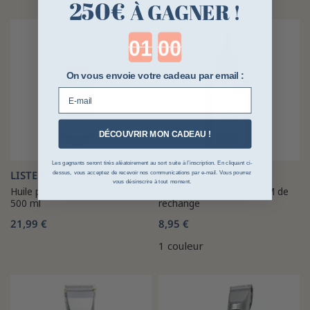
250€
À GAGNER !
Countdown ends in:
On vous envoie votre cadeau par email :
E-mail
DÉCOUVRIR MON CADEAU !
Les gagnants seront tirés aléatoirement au sort suite à l’inscription. En cliquant ci-
LISTER
HKM
dessus, vous acceptez de recevoir nos communications par e-mail. Vous pourrez
vous désinscrire à tout moment.
Huile pour Tondeuse Lister R15
Huile pour tondeuse HKM de
500 ml
rechange
21,99 €
8,95 €
1 couleur