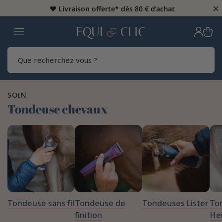
×
♥️
Livraison offerte* dès 80 € d’achat
Home
Rech
SOIN
Tondeuse chevaux
Tondeuse sans fil
Tondeuse de
Tondeuses Lister
To
finition
He