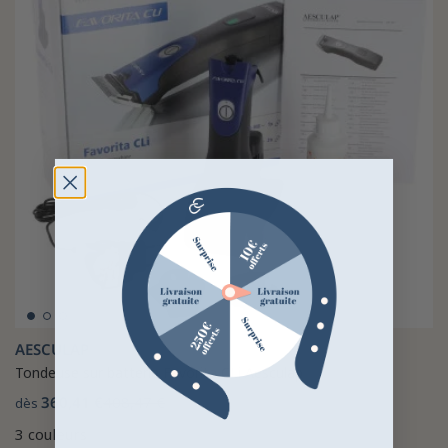
AESCULAP
Tondeuse sur batterie Favorita CLi Aesculap
360,41 €
408,47 €
dès
3 couleurs