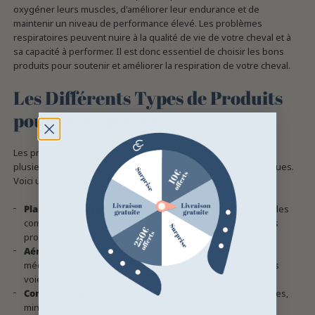
oxygéner leurs muscles, d'améliorer leur endurance et de
maintenir un niveau de performance élevé. Les problèmes
respiratoires peuvent nuire à la qualité de vie de votre cheval et à
sa capacité à performer. Il est donc essentiel de choisir les bons
produits pour soutenir et améliorer la respiration de votre cheval.
Les Différents Types de Produits
pour la Respiration
Les produits pour la respiration des chevaux se déclinent en
plusieurs catégories, chacune adaptée à des besoins spécifiques.
Voici un aperçu des principaux types de produits disponibles :
Plantes et Phytothérapie :
Utilisation de plantes médicinales
comme l'eucalyptus, la menthe poivrée et le thym pour leurs
propriétés apaisantes et décongestionnantes.
Aérosols et Inhalateurs :
Solutions pour administrer des
médicaments ou des produits naturels directement dans les
voies respiratoires du cheval.
Compléments Alimentaires :
Produits enrichis en vitamines,
minéraux et autres substances bénéfiques pour soutenir la