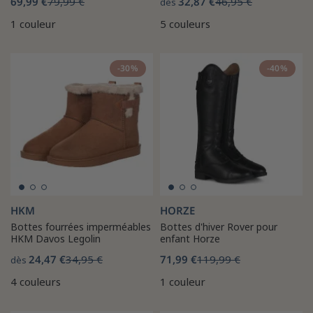
69,99 €
79,99 €
32,87 €
46,95 €
dès
1 couleur
5 couleurs
-30%
-40%
HKM
HORZE
Bottes fourrées imperméables
Bottes d'hiver Rover pour
HKM Davos Legolin
enfant Horze
24,47 €
34,95 €
71,99 €
119,99 €
dès
4 couleurs
1 couleur