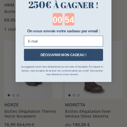
250€
À GAGNER !
HKM
Bottes thermo hiver Husky HKM
Countdown ends in:
69,95 €
1 couleur
On vous envoie votre cadeau par email :
E-mail
-9%
DÉCOUVRIR MON CADEAU !
Les gagnants seront tirés aléatoirement au sort suite à l’inscription. En cliquant ci-
dessus, vous acceptez de recevoir nos communications par e-mail. Vous pourrez
vous désinscrire à tout moment.
HORZE
MORETTA
Bottes d'équitation Thermo
Bottes d'équitation hiver
Horze Rovaniemi
Ventura Shires Moretta
76,99 €
84,99 €
190,00 €
dès