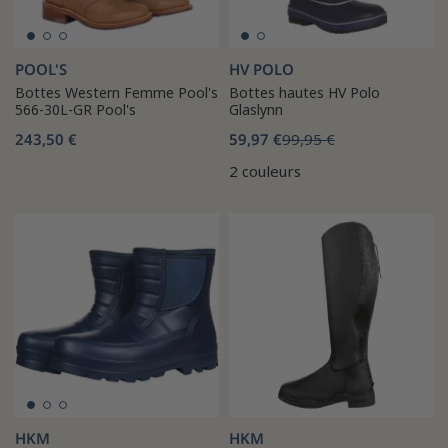
POOL'S
HV POLO
Bottes Western Femme Pool's
Bottes hautes HV Polo
566-30L-GR Pool's
Glaslynn
243,50 €
59,97 €
99,95 €
2 couleurs
HKM
HKM