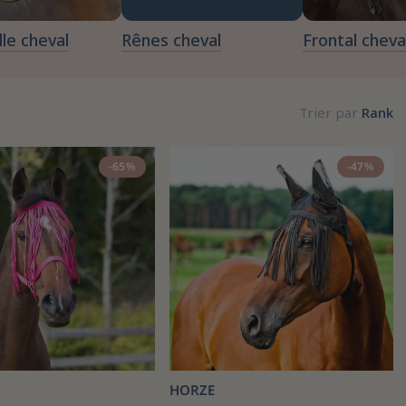
le cheval
Rênes cheval
Frontal cheva
Trier par
Rank
-65%
-47%
HORZE