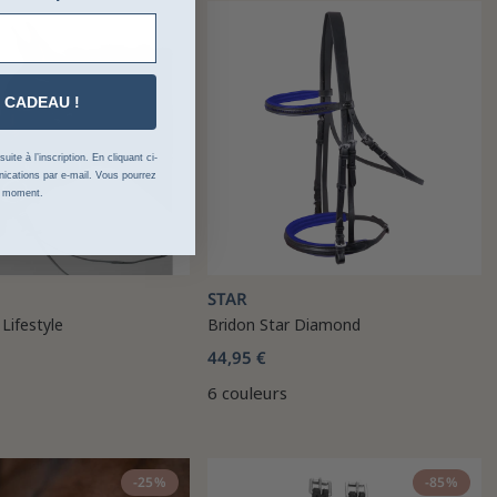
 CADEAU !
ite à l’inscription. En cliquant ci-
cations par e-mail. Vous pourrez
t moment.
STAR
Lifestyle
Bridon Star Diamond
44,95 €
6 couleurs
-25%
-85%