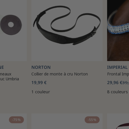
NE
NORTON
IMPERIAL
nneaux
Collier de monte à cru Norton
Frontal Imp
uc Umbria
19,99 €
29,96 €
39,
1 couleur
8 couleurs
-75%
-55%