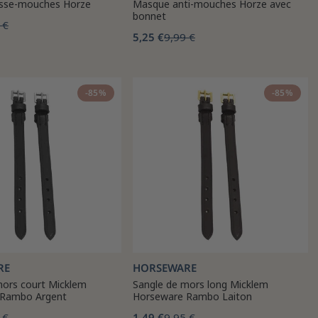
asse-mouches Horze
Masque anti-mouches Horze avec
bonnet
 €
5,25 €
9,99 €
-85%
-85%
RE
HORSEWARE
mors court Micklem
Sangle de mors long Micklem
 Rambo Argent
Horseware Rambo Laiton
 €
1,49 €
9,95 €