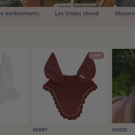
es enrênements
Les brides cheval
Muserol
-70%
DERBY
HORZE