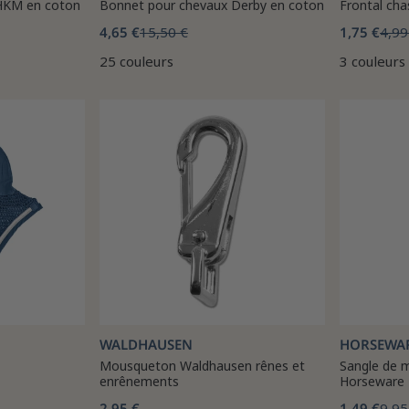
HKM en coton
Bonnet pour chevaux Derby en coton
Frontal ch
4,65 €
15,50 €
1,75 €
4,99
25 couleurs
3 couleurs
WALDHAUSEN
HORSEWA
Mousqueton Waldhausen rênes et
Sangle de 
enrênements
Horseware
2,95 €
1,49 €
9,95