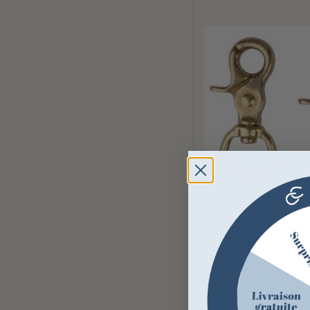
T DE T
Mousqueton mexicain 
2,08 €
3,20 €
dès
2 couleurs