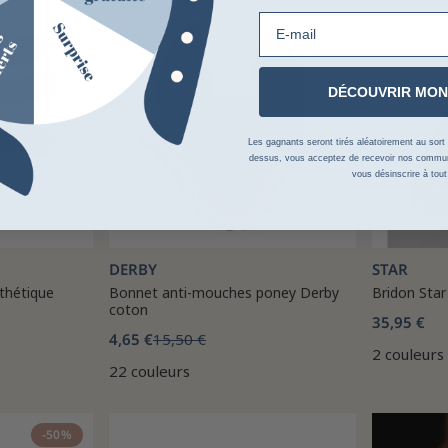
E-mail
-70%
DÉCOUVRIR MON
Les gagnants seront tirés aléatoirement au sort su
dessus, vous acceptez de recevoir nos communi
vous désinscrire à tou
DERBY
STAR
nthétique
Bonnet anti-mouches poney Derby
Bridon Star 
coton
35,95 €
4,65 €
15,50 €
2 couleurs
22 couleurs
-50%