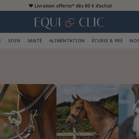
♥️
Livraison offerte* dès 80 € d’achat
er
Home
R 👕
SOIN 🪮
SANTÉ ✨
ALIMENTATION 🥕
ÉCURIE & PRÉ 🍃
NOS