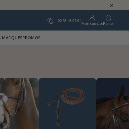
×
02 53 48 07 64
Panier
Mon compte
 MARQUES
PROMOS