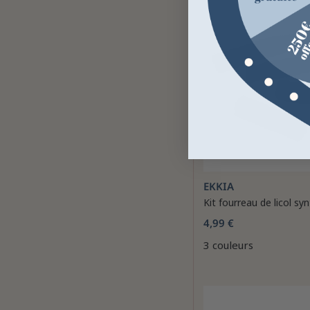
EKKIA
Kit fourreau de licol sy
4,99 €
3 couleurs