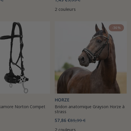
2 couleurs
-36%
HORZE
ckamore Norton Compet
Bridon anatomique Grayson Horze à
strass
57,86 €
89,99 €
2 couleurs