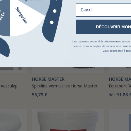
E-mail
DÉCOUVRIR MON
Les gagnants seront tirés aléatoirement au sort su
dessus, vous acceptez de recevoir nos communi
vous désinscrire à tou
HORSE MASTER
HORSE MA
 Aesculap
Spiruline vermicelles Horse Master
Equisport Y
55,79 €
91,88 
dès