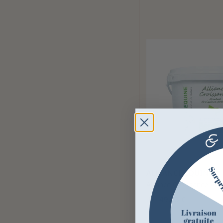
ALLIANCE EQUINE
Alliance Croissance Alli
49,23 €
dès