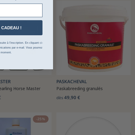
 CADEAU !
ite à l’inscription. En cliquant ci-
cations par e-mail. Vous pourrez
t moment.
STER
PASKACHEVAL
earling Horse Master
Paskabreeding granulés
€
49,90 €
dès
-25%