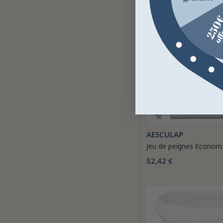
AESCULAP
Jeu de peignes Econom
52,42 €