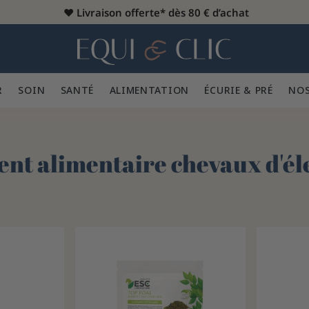
♥️
Livraison offerte* dès 80 € d’achat
er
Home
R 👕
SOIN 🪮
SANTÉ ✨
ALIMENTATION 🥕
ÉCURIE & PRÉ 🍃
NOS
t alimentaire chevaux d'él