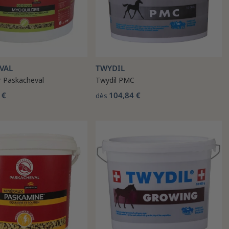
VAL
TWYDIL
r Paskacheval
Twydil PMC
 €
104,84 €
dès