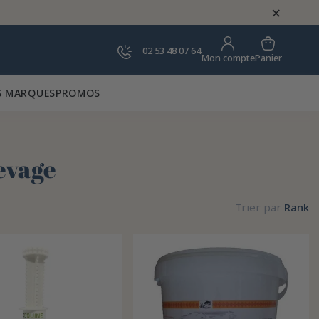
×
02 53 48 07 64
Panier
Mon compte
 MARQUES
PROMOS
evage
Trier par
Rank