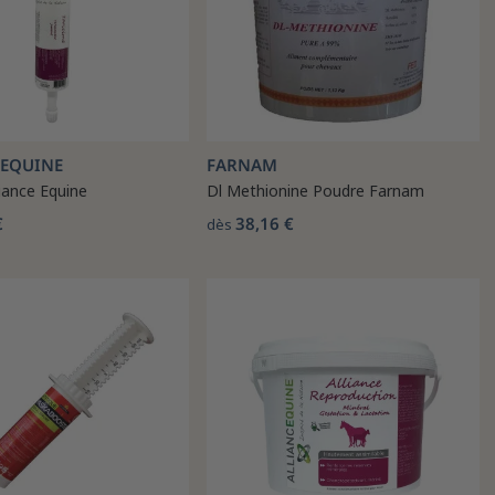
 EQUINE
FARNAM
liance Equine
Dl Methionine Poudre Farnam
€
38,16 €
dès