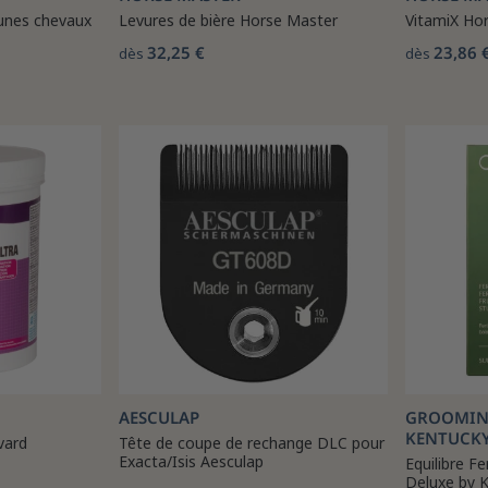
eunes chevaux
Levures de bière Horse Master
VitamiX Ho
32,25 €
23,86 
dès
dès
AESCULAP
GROOMING
KENTUCK
vard
Tête de coupe de rechange DLC pour
Exacta/Isis Aesculap
Equilibre F
Deluxe by 