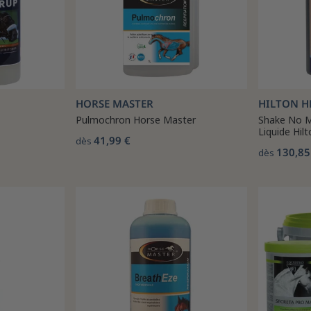
HORSE MASTER
HILTON H
Pulmochron Horse Master
Shake No M
Liquide Hil
41,99 €
dès
130,85
dès