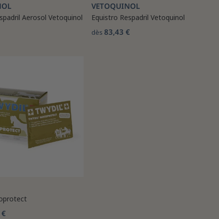
NOL
VETOQUINOL
spadril Aerosol Vetoquinol
Equistro Respadril Vetoquinol
83,43 €
dès
oprotect
 €