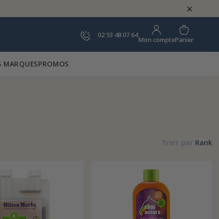
×
02 53 48 07 64
Panier
Mon compte
 MARQUES
PROMOS
Trier par
Rank