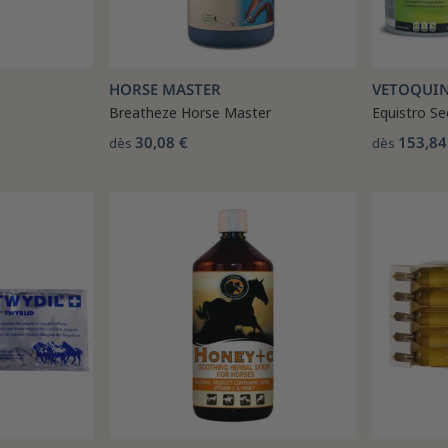
HORSE MASTER
VETOQUI
Breatheze Horse Master
Equistro S
30,08 €
153,84
dès
dès