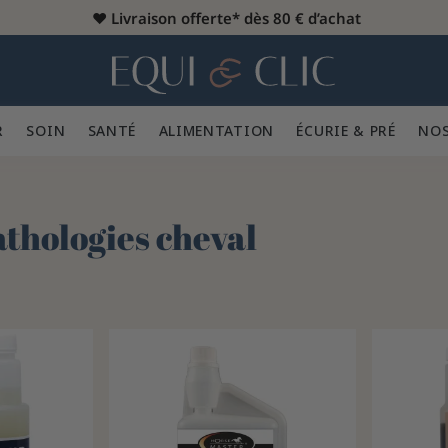
♥️
Livraison offerte* dès 80 € d’achat
er
Home
R 👕
SOIN 🪮
SANTÉ ✨
ALIMENTATION 🥕
ÉCURIE & PRÉ 🍃
NOS
athologies cheval