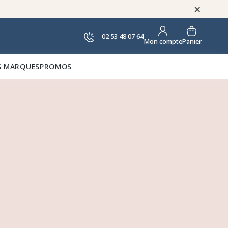
×
02 53 48 07 64
Panier
Mon compte
 MARQUES
PROMOS