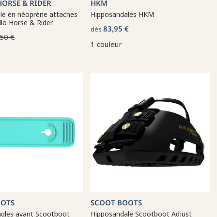
HORSE & RIDER
HKM
le en néoprène attaches
Hipposandales HKM
llo Horse & Rider
83,95 €
dès
50 €
1 couleur
OOTS
SCOOT BOOTS
ngles avant Scootboot
Hipposandale Scootboot Adjust