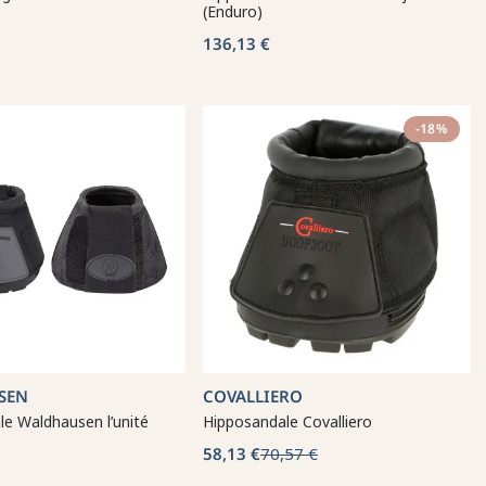
(Enduro)
136,13 €
-18%
SEN
COVALLIERO
e Waldhausen l’unité
Hipposandale Covalliero
58,13 €
70,57 €