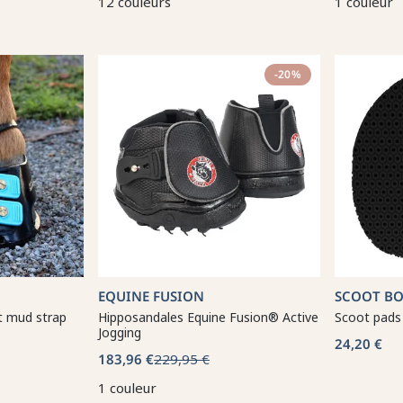
12 couleurs
1 couleur
-20%
EQUINE FUSION
SCOOT B
t mud strap
Hipposandales Equine Fusion® Active
Scoot pads
Jogging
24,20 €
183,96 €
229,95 €
1 couleur