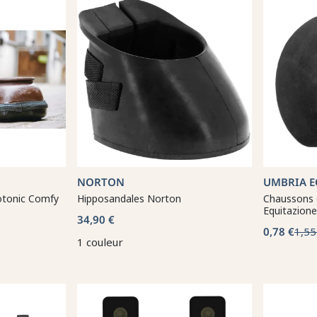
NORTON
UMBRIA E
otonic Comfy
Hipposandales Norton
Chaussons 
Equitazione
34,90 €
0,78 €
1,55
1 couleur