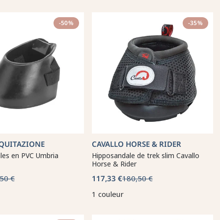
-50%
-35%
QUITAZIONE
CAVALLO HORSE & RIDER
les en PVC Umbria
Hipposandale de trek slim Cavallo
Horse & Rider
50 €
117,33 €
180,50 €
1 couleur