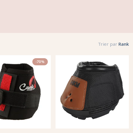
Trier par
Rank
-70%