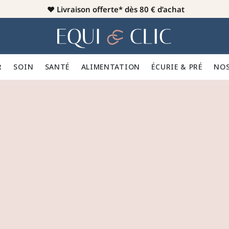
♥️
Livraison offerte* dès 80 € d’achat
er
Home
R 👕
SOIN 🪮
SANTÉ ✨
ALIMENTATION 🥕
ÉCURIE & PRÉ 🍃
NOS