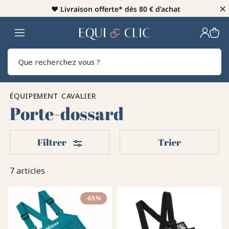
×
♥️
Livraison offerte* dès 80 € d’achat
Home
Rech
ÉQUIPEMENT CAVALIER
Porte-dossard
Filters
Filtrer
Trier
7 articles
-65%