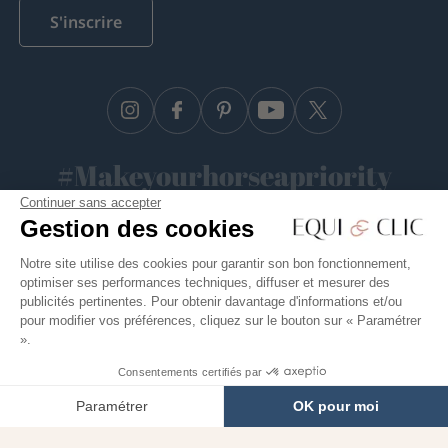
S'inscrire
Instagram
Facebook
Pinterest
YouTube
Twitter
#Makeyourhorseapriority
Continuer sans accepter
🫶
Gestion des cookies
Notre site utilise des cookies pour garantir son bon fonctionnement,
optimiser ses performances techniques, diffuser et mesurer des
Equiclic © 2026
publicités pertinentes. Pour obtenir davantage d'informations et/ou
pour modifier vos préférences, cliquez sur le bouton sur « Paramétrer
Conditions générales de vente
».
Politique de confidentialité
Consentements certifiés par
Gestion des cookies
Paramétrer
OK pour moi
Mentions légales
Axeptio consent
Plateforme de Gestion du Consentement : Personnalisez vos O