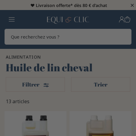
×
♥️
Livraison offerte* dès 80 € d’achat
Home
Rech
ALIMENTATION
Huile de lin cheval
Filters
Filtrer
Trier
13 articles