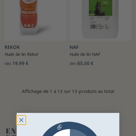
REKOR
NAF
Huile de lin Rekor
Huile de lin NAF
19,99 €
65,50 €
dès
dès
Affichage de 1 à 13 sur 13 produits au total
EN SAVOIR PLUS SUR L'HUILE