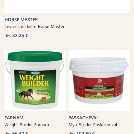
HORSE MASTER
Levures de bière Horse Master
32,25 €
dès
FARNAM
PASKACHEVAL
Weight Builder Farnam
Myo Builder Paskacheval
66,42 €
102,50 €
dès
dès