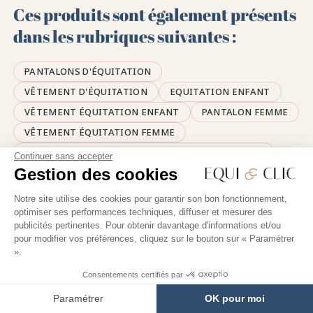
Ces produits sont également présents
dans les rubriques suivantes :
PANTALONS D'ÉQUITATION
VÊTEMENT D'ÉQUITATION
EQUITATION ENFANT
VÊTEMENT ÉQUITATION ENFANT
PANTALON FEMME
VÊTEMENT ÉQUITATION FEMME
PANTALON D'ÉQUITATION AVEC POCHE TÉLÉPHONE
Continuer sans accepter
Gestion des cookies
PANTALON D'ÉQUITATION BLEU
Notre site utilise des cookies pour garantir son bon fonctionnement,
optimiser ses performances techniques, diffuser et mesurer des
publicités pertinentes. Pour obtenir davantage d'informations et/ou
pour modifier vos préférences, cliquez sur le bouton sur « Paramétrer
🤎
».
Consentements certifiés par
UNE ÉQUIPE DE PASSIONNÉS
Paramétrer
OK pour moi
d’équitation à votre écoute