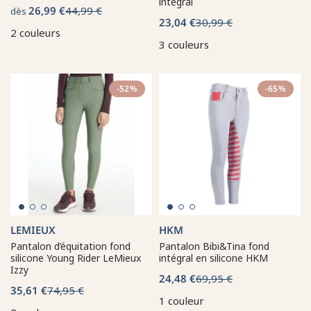
intégral
26,99 €
44,99 €
dès
23,04 €
30,99 €
2 couleurs
3 couleurs
-52%
-65%
LEMIEUX
HKM
Pantalon d’équitation fond
Pantalon Bibi&Tina fond
silicone Young Rider LeMieux
intégral en silicone HKM
Izzy
24,48 €
69,95 €
35,61 €
74,95 €
1 couleur