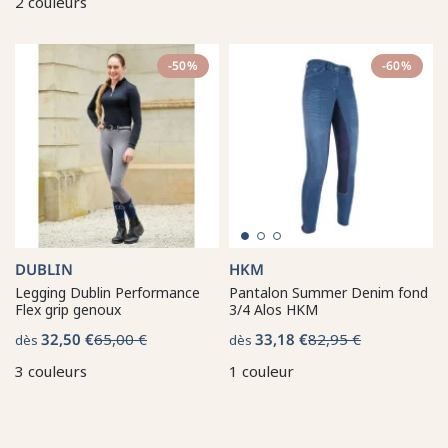
2 couleurs
-50%
-60%
DUBLIN
HKM
Legging Dublin Performance
Pantalon Summer Denim fond
Flex grip genoux
3/4 Alos HKM
32,50 €
65,00 €
33,18 €
82,95 €
dès
dès
3 couleurs
1 couleur