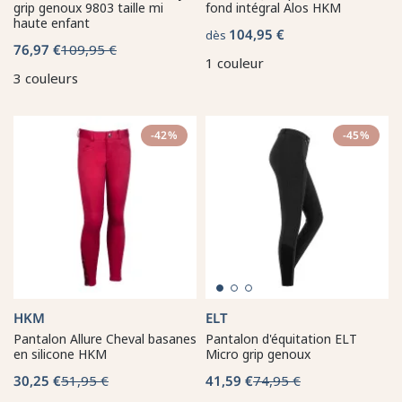
grip genoux 9803 taille mi
fond intégral Alos HKM
haute enfant
104,95 €
dès
76,97 €
109,95 €
1 couleur
3 couleurs
-42%
-45%
HKM
ELT
Pantalon Allure Cheval basanes
Pantalon d'équitation ELT
en silicone HKM
Micro grip genoux
30,25 €
51,95 €
41,59 €
74,95 €