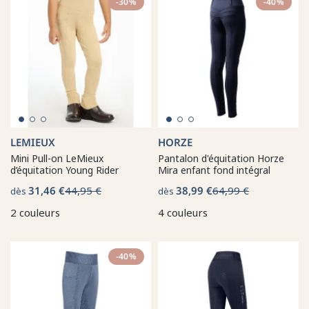
-30%
-40%
LEMIEUX
HORZE
Mini Pull-on LeMieux
Pantalon d'équitation Horze
d’équitation Young Rider
Mira enfant fond intégral
31,46 €
44,95 €
38,99 €
64,99 €
dès
dès
2 couleurs
4 couleurs
-40%