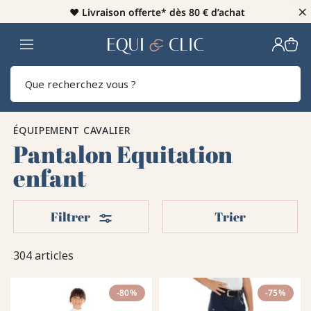
×
♥️
Livraison offerte* dès 80 € d’achat
Home
Rech
ÉQUIPEMENT CAVALIER
Pantalon Equitation
enfant
Filters
Filtrer
Trier
304 articles
-80%
-75%