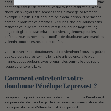
dans le monde équestre. En effet, ce modèle de doudoune Femme
permet au cavalier de rester au chaud tout en étant très à l'aise à
cheval en hiver, lors des séances dans le manège couvert par
exemple. De plus, il est idéal lors de la demi-saison, et permet de
garder un look très chic même aux écuries. Nos doudounes sans
manches coup de cœur demeurent la doudoune Roger, Young
Roge noir glitter, et Masimba qui convient également pour les
enfants. Pour les hommes, le modèle de doudoune sans manches
Valentin combine esthétique et confort.
Vous trouverez des doudounes qui conviendront à tous les goûts :
des couleurs sobres comme le noir, le gris ou encore le bleu
marine, et des couleurs vives et originales comme le bleu roi, le
rouge ou encore le kaki.
Comment entretenir votre
doudoune Pénélope Leprevost ?
Lorsque vous procédez au lavage de votre doudoune Pénélope, il
est primordial de prendre garde à certaines recommandations afin
de ne pas abîmer et d'altérer la qualité du produit.