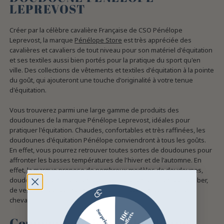
LEPREVOST
Créer par la célèbre cavalière Française de CSO Pénélope
Leprevost, la marque
Pénélope Store
est très appréciée des
cavalières et cavaliers de tout niveau pour son matériel d'équitation
et ses textiles aussi bien portés pour la pratique du sport qu'en
ville. Des collections de vêtements et textiles d'équitation à la pointe
du goût, qui ajouteront une touche d'originalité à votre tenue
d'équitation.
Vous trouverez parmi une large gamme de produits des
doudounes de la marque Pénélope Leprevost, idéales pour
pratiquer l'équitation. Chaudes, confortables et très raffinées, les
doudounes d'équitation Pénélope conviendront à tous les goûts.
En effet, vous pourrez retrouver toutes sortes de doudounes pour
affronter les basses températures de l'hiver et de l'automne. En
effet, la marque propose de nombreux modèles de doudounes,
doudounes sans manches, de gilet manches longues, de bomber,
de vestes et de blousons spécialement conçus pour monter à
cheval.
Comment choisir sa doudoune