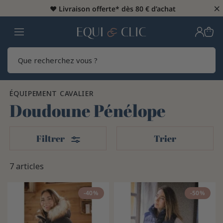
×
♥️
Livraison offerte* dès 80 € d’achat
Home
Rech
ÉQUIPEMENT CAVALIER
Doudoune Pénélope
Filters
Filtrer
Trier
7 articles
-40%
-50%