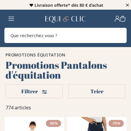
×
♥️
Livraison offerte* dès 80 € d’achat
Home
Rech
PROMOTIONS ÉQUITATION
Promotions Pantalons
d'équitation
Filters
Filtrer
Trier
774 articles
-80%
-70%