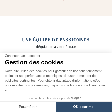
🤎
UNE ÉQUIPE DE PASSIONNÉS
d’équitation à votre écoute
Continuer sans accepter
🙌
Gestion des cookies
RETOURS FACILES
Notre site utilise des cookies pour garantir son bon fonctionnement,
optimiser ses performances techniques, diffuser et mesurer des
30 jours pour changer d’avis
publicités pertinentes. Pour obtenir davantage d'informations et/ou
pour modifier vos préférences, cliquez sur le bouton sur « Paramétrer
».
🔒
Consentements certifiés par
PAIEMENTS SÉCURISÉS
Paramétrer
OK pour moi