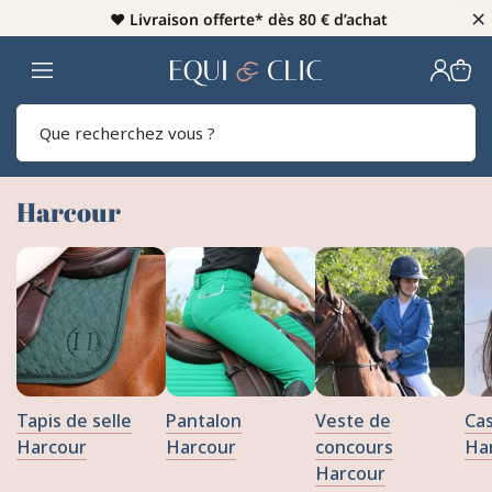
×
♥️
Livraison offerte* dès 80 € d’achat
Home
Rech
Harcour
Tapis de selle
Pantalon
Veste de
Ca
Harcour
Harcour
concours
Ha
Harcour