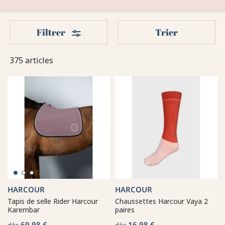
Filters
Filtrer
Trier
375 articles
HARCOUR
HARCOUR
Tapis de selle Rider Harcour
Chaussettes Harcour Vaya 2
Karembar
paires
69,98 €
16,98 €
dès
dès