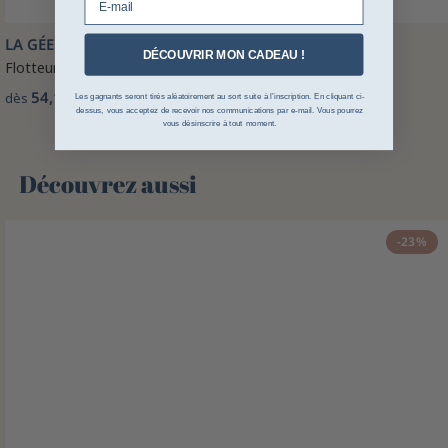
LA GÉE
DÉCOUVRIR MON CADEAU !
Flotteur La Gee
54,12 €
dès
Les gagnants seront tirés aléatoirement au sort suite à l’inscription. En cliquant ci-
dessus, vous acceptez de recevoir nos communications par e-mail. Vous pourrez
vous désinscrire à tout moment.
Découvrez aussi 🌻
-23%