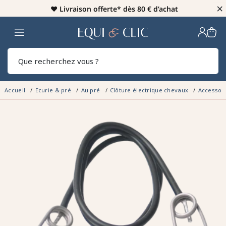
×
♥️
Livraison offerte* dès 80 € d’achat
Home
Rech
Accueil
Ecurie & pré
Au pré
Clôture électrique chevaux
Accessoir