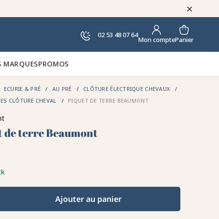
×
02 53 48 07 64
Panier
Mon compte
 MARQUES
PROMOS
ECURIE & PRÉ
AU PRÉ
CLÔTURE ÉLECTRIQUE CHEVAUX
RES CLÔTURE CHEVAL
PIQUET DE TERRE BEAUMONT
nt
t de terre Beaumont
ck
Ajouter au panier