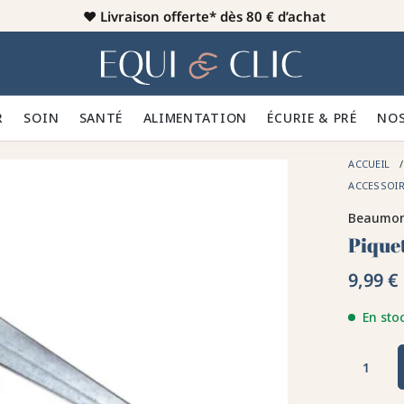
♥️
Livraison offerte* dès 80 € d’achat
er
Home
R 👕
SOIN 🪮
SANTÉ ✨
ALIMENTATION 🥕
ÉCURIE & PRÉ 🍃
NOS
ACCUEIL
ACCESSOI
Beaumo
Pique
9,99 €
En sto