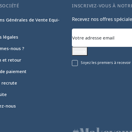
SOCIÉTÉ
INSCRIVEZ-VOUS À NOTR
Recevez nos offres spécial
ns Générales de Vente Equi-
s légales
mes-nous ?
S'abonner
n et retour
Soyez les premiers à recevoir 
de paiement
c recrute
site
ez-nous