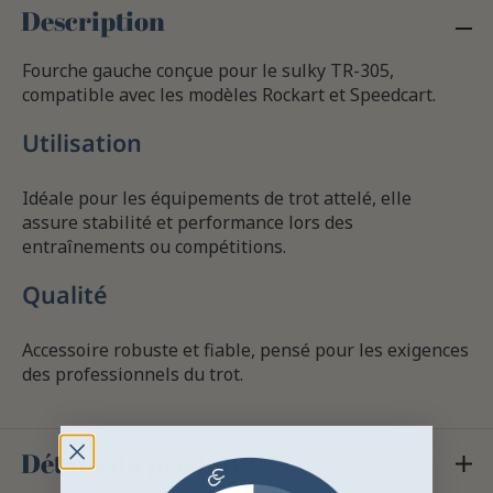
Description
Fourche gauche conçue pour le sulky TR-305,
compatible avec les modèles Rockart et Speedcart.
Utilisation
Idéale pour les équipements de trot attelé, elle
assure stabilité et performance lors des
entraînements ou compétitions.
Qualité
Accessoire robuste et fiable, pensé pour les exigences
des professionnels du trot.
Détails du produit