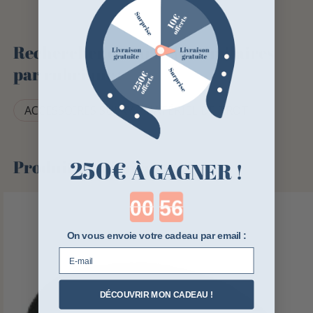
Rechercher des articles similaires
par rubrique :
ACCESSOIRES SULKY - MATÉRIEL DE TROT
250€
Produits similaires
À GAGNER !
Countdown ends in:
On vous envoie votre cadeau par email :
E-mail
DÉCOUVRIR MON CADEAU !