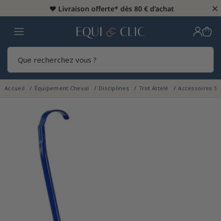
×
♥️
Livraison offerte* dès 80 € d’achat
Home
Rech
Accueil
Équipement Cheval
Disciplines
Trot Attelé
Accessoires Su