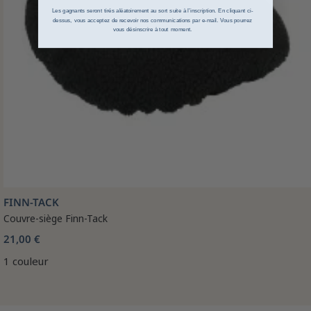
Les gagnants seront tirés aléatoirement au sort suite à l’inscription. En cliquant ci-
dessus, vous acceptez de recevoir nos communications par e-mail. Vous pourrez
vous désinscrire à tout moment.
FINN-TACK
Couvre-siège Finn-Tack
21,00 €
1 couleur