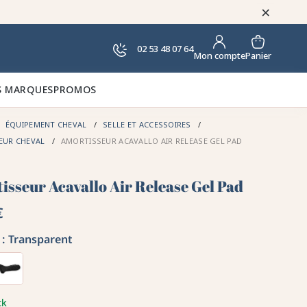
×
02 53 48 07 64
Panier
Mon compte
 MARQUES
PROMOS
ÉQUIPEMENT CHEVAL
SELLE ET ACCESSOIRES
EUR CHEVAL
AMORTISSEUR ACAVALLO AIR RELEASE GEL PAD
isseur Acavallo Air Release Gel Pad
€
:
Transparent
ck