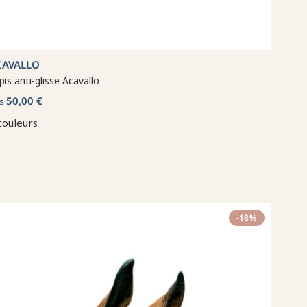
CAVALLO
pis anti-glisse Acavallo
50,00 €
s
couleurs
-18%