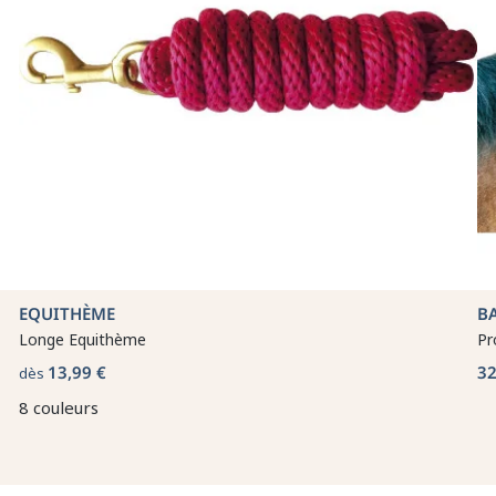
EQUITHÈME
B
Longe Equithème
Pr
13,99 €
32
dès
8 couleurs