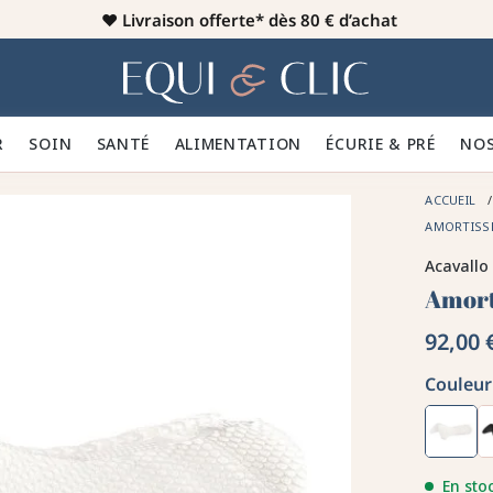
♥️
Livraison offerte* dès 80 € d’achat
er
Home
R 👕
SOIN 🪮
SANTÉ ✨
ALIMENTATION 🥕
ÉCURIE & PRÉ 🍃
NOS
ACCUEIL
AMORTISS
Acavallo
Amort
92,00 
Couleur 
En sto