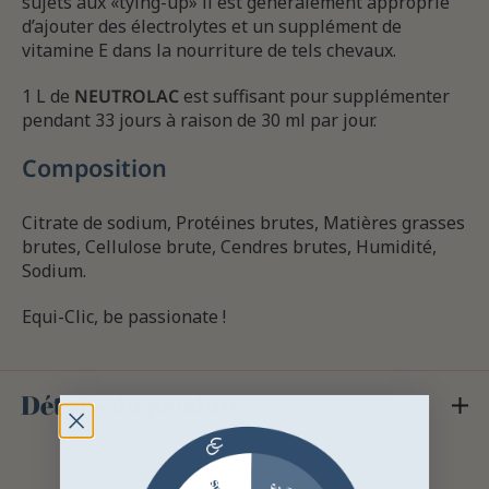
sujets aux «tying-up» il est généralement approprié
d’ajouter des électrolytes et un supplément de
vitamine E dans la nourriture de tels chevaux.
1 L de
NEUTROLAC
est suffisant pour supplémenter
pendant 33 jours à raison de 30 ml par jour.
Composition
Citrate de sodium, Protéines brutes, Matières grasses
brutes, Cellulose brute, Cendres brutes, Humidité,
Sodium.
Equi-Clic, be passionate !
Détails du produit