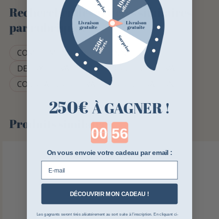
Rechercher des articles similaires
par rubrique :
COMPLÉMENT NUTRITIONNEL
DETOX CHEVAL
ANTI DOULEUR CHEVAL
COURBATURE CHEVAL
RÉCUPÉRATION
250€
À GAGNER !
Produits similaires
Countdown ends in:
On vous envoie votre cadeau par email :
E-mail
DÉCOUVRIR MON CADEAU !
Les gagnants seront tirés aléatoirement au sort suite à l’inscription. En cliquant ci-