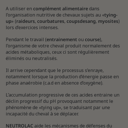
A utiliser en
complément alimentaire
dans
l’organisation nutritive de chevaux sujets au «
tying-
up
» (
raideurs
,
courbatures
,
coups
de
sang
,
myosites
)
lors d’exercices intenses.
Pendant le travail (
entrainement
ou
course
),
l’organisme de votre cheval produit normalement des
acides métaboliques, ceux ci sont régulièrement
éliminés ou neutralisés.
Il arrive cependant que le processus s’enraye,
notamment lorsque la production d’énergie passe en
phase anaérobie (c.a.d en absence d’oxygène).
L’accumulation progressive de ces acides entraine un
déclin progressif du pH provoquant notamment le
phénomène de «tying up», se traduisant par une
incapacité du cheval à se déplacer.
NEUTROLAC
aide les mécanismes de défenses du