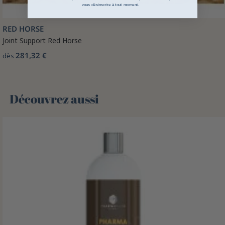
vous désinscrire à tout moment.
RED HORSE
Joint Support Red Horse
281,32 €
dès
Découvrez aussi 🌻