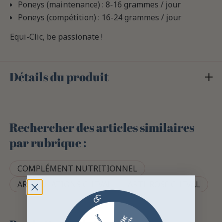
Poneys (maintenance) : 8-16 grammes / jour
Poneys (compétition) : 16-24 grammes / jour
Equi-Clic, be passionate !
Détails du produit
Rechercher des articles similaires
par rubrique :
COMPLÉMENT NUTRITIONNEL
ARTICULATIONS CHEVAL
ARTHROSE CHEVAL