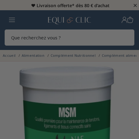
×
♥️
Livraison offerte* dès 80 € d’achat
Home
Rech
Accueil
Alimentation
Complément Nutritionnel
Complément aliment