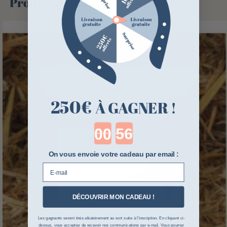
Produits similaires
250€
À GAGNER !
Countdown ends in:
On vous envoie votre cadeau par email :
E-mail
DÉCOUVRIR MON CADEAU !
Les gagnants seront tirés aléatoirement au sort suite à l’inscription. En cliquant ci-
dessus, vous acceptez de recevoir nos communications par e-mail. Vous pourrez