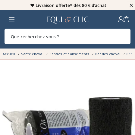
×
♥️
Livraison offerte* dès 80 € d’achat
Home
Rech
Accueil
Santé cheval
Bandes et pansements
Bandes cheval
Band