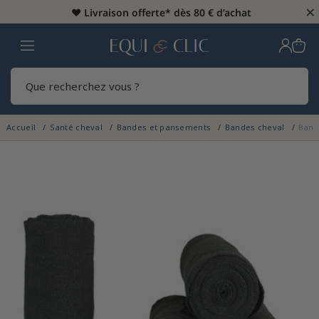
×
♥️
Livraison offerte* dès 80 € d’achat
Home
Rech
Accueil
Santé cheval
Bandes et pansements
Bandes cheval
Band