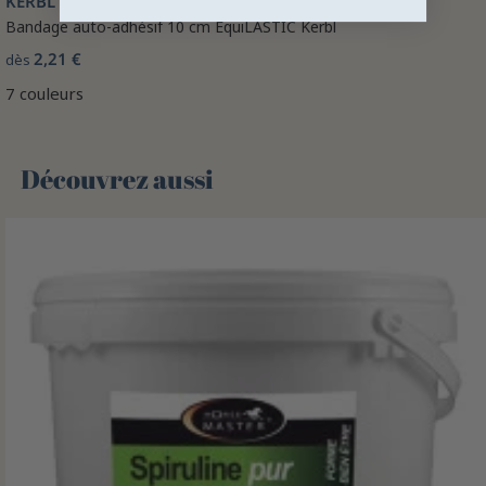
KERBL
Bandage auto-adhésif 10 cm EquiLASTIC Kerbl
2,21 €
dès
7 couleurs
Découvrez aussi 🌻