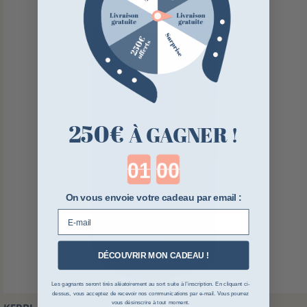
250€
À GAGNER !
Countdown ends in:
On vous envoie votre cadeau par email :
E-mail
DÉCOUVRIR MON CADEAU !
Les gagnants seront tirés aléatoirement au sort suite à l’inscription. En cliquant ci-
dessus, vous acceptez de recevoir nos communications par e-mail. Vous pourrez
vous désinscrire à tout moment.