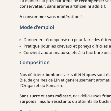
La manière la plus naturelle de
récompenser
vo
conservateur
,
sans arôme artificiel ni additif
.
A consommer sans modération !
Mode d'emploi
Donner en récompense ou pour faire des étir
Pratique pour les chevaux et poneys difficiles 
Convient aux animaux sujets à la fourbure ou 
Composition
Nos délicieux
bonbons
verts
diététiques
sont éla
Blé, de graines de Lin et généreusement aromatisé
l'Origan et du Romarin.
Sans sucre
et
sans mélasse
, nos délicieuses
fria
surpoids
,
insulo
-
résistants
ou atteints de
Cushi