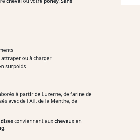
tre
cheval
ou votre
poney
.
Sans
ements
à attraper ou à charger
en surpoids
borés à partir de Luzerne, de farine de
s avec de l'Ail, de la Menthe, de
ndises
conviennent aux
chevaux
en
ng
.