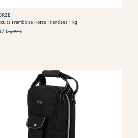
ORZE
scuits Framboise Horze Friandises 1 kg
37 €
5,99 €