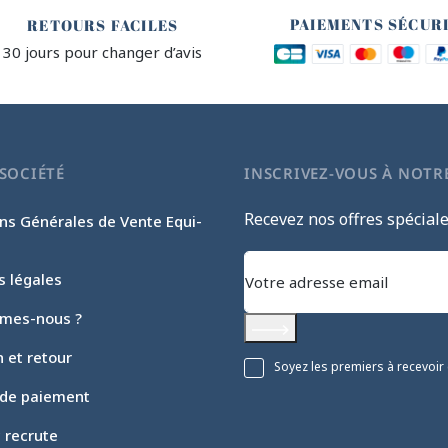
PAIEMENTS SÉCUR
RETOURS FACILES
30 jours pour changer d’avis
SOCIÉTÉ
INSCRIVEZ-VOUS À NOTR
Recevez nos offres spécial
ns Générales de Vente Equi-
s légales
mes-nous ?
S'abonner
n et retour
Soyez les premiers à recevoir 
de paiement
c recrute