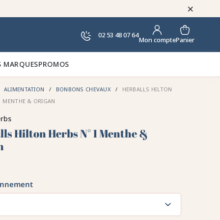
×
02 53 48 07 64
Panier
Mon compte
 MARQUES
PROMOS
ALIMENTATION
BONBONS CHEVAUX
HERBALLS HILTON
1 MENTHE & ORIGAN
erbs
lls Hilton Herbs N° 1 Menthe &
n
onnement