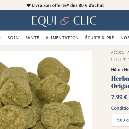
♥️
Livraison offerte* dès 80 € d’achat
er
Home
R 👕
SOIN 🪮
SANTÉ ✨
ALIMENTATION 🥕
ÉCURIE & PRÉ 🍃
NOS
ACCUEIL
HERBS N° 
Hilton H
Herba
Origa
7,99 €
Conditi
500 g