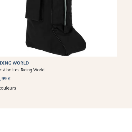
IDING WORLD
c à bottes Riding World
,99 €
couleurs
🐎