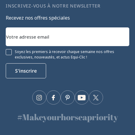
INSCRIVEZ-VOUS À NOTRE NEWSLETTER
Recevez nos offres spéciales
Soyez les premiers à recevoir chaque semaine nos offres
exclusives, nouveautés, et actus Equi-Clic !
S'inscrire
Instagram
Facebook
Pinterest
YouTube
Twitter
#Makeyourhorseapriority
ans accepter
🫶
on des cookies