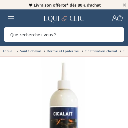
×
♥️
Livraison offerte* dès 80 € d’achat
Home
Rech
Accueil
Santé cheval
Derme et Epiderme
Cicatrisation cheval
Cic