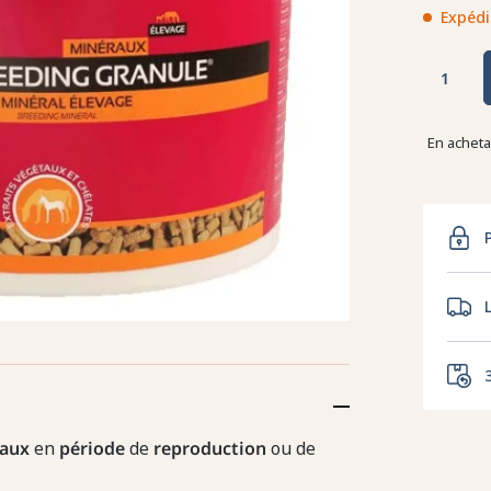
Expédi
En achet
aux
en
période
de
reproduction
ou de