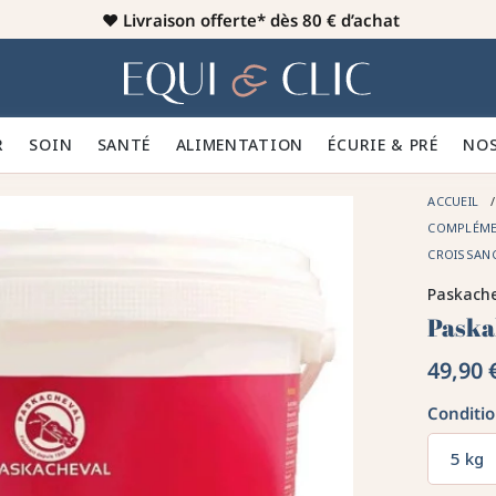
♥️
Livraison offerte* dès 80 € d’achat
er
Home
R 👕
SOIN 🪮
SANTÉ ✨
ALIMENTATION 🥕
ÉCURIE & PRÉ 🍃
NOS
ACCUEIL
COMPLÉME
CROISSAN
Paskach
Paska
49,90 
Conditi
5 kg