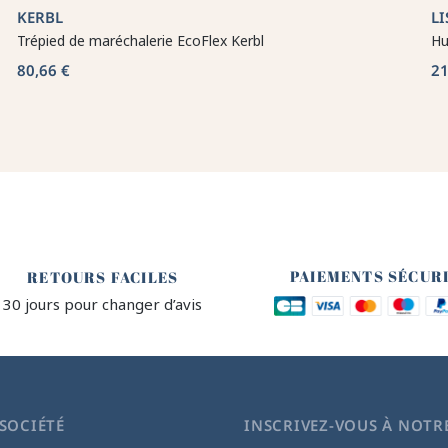
KERBL
LI
Trépied de maréchalerie EcoFlex Kerbl
Hu
80,66 €
21
🔒
🙌
PAIEMENTS SÉCUR
RETOURS FACILES
30 jours pour changer d’avis
SOCIÉTÉ
INSCRIVEZ-VOUS À NOTR