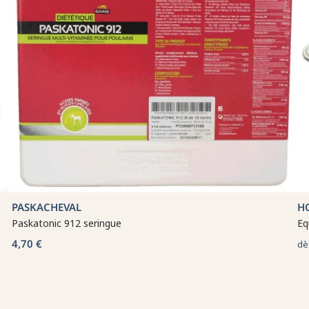
PASKACHEVAL
H
Paskatonic 912 seringue
Eq
4,70 €
dè