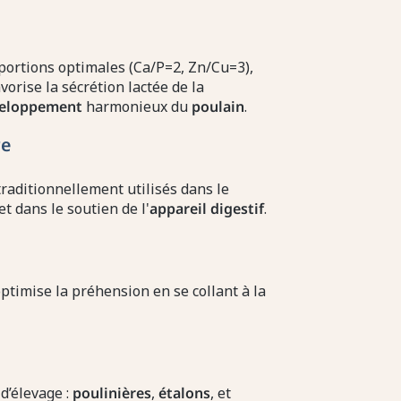
ortions optimales (Ca/P=2, Zn/Cu=3),
orise la sécrétion lactée de la
eloppement
harmonieux du
poulain
.
re
traditionnellement utilisés dans le
et dans le soutien de l'
appareil digestif
.
ptimise la préhension en se collant à la
d’élevage :
poulinières
,
étalons
, et