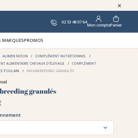
×
02 53 48 07 64
Panier
Mon compte
 MARQUES
PROMOS
ALIMENTATION
COMPLÉMENT NUTRITIONNEL
NT ALIMENTAIRE CHEVAUX D'ÉLEVAGE
COMPLÉMENT
CE POULAIN
PASKABREEDING GRANULÉS
eval
breeding granulés
€
onnement