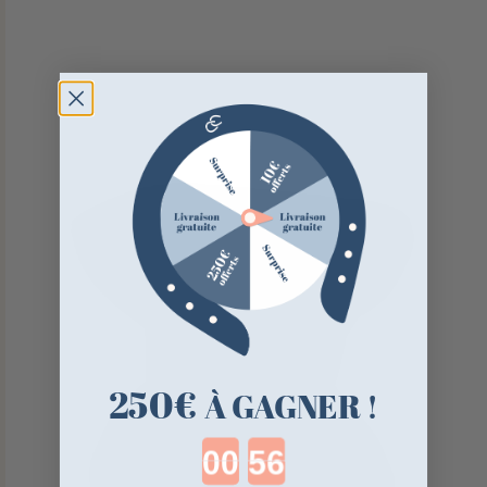
250€
À GAGNER !
Countdown ends in: