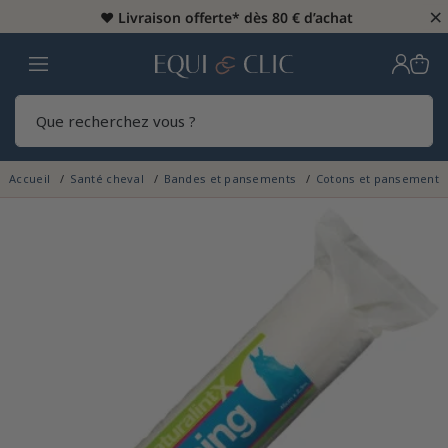
×
♥️
Livraison offerte* dès 80 € d’achat
Home
Rech
Accueil
Santé cheval
Bandes et pansements
Cotons et pansements