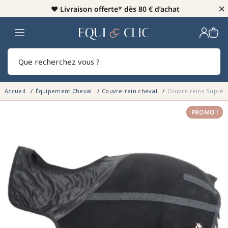
×
♥️
Livraison offerte* dès 80 € d’achat
Home
Rech
Accueil
Équipement Cheval
Couvre-rein cheval
Couvre reins Suprê
PROMO !