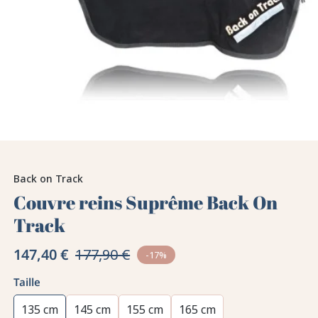
Back on Track
Couvre reins Suprême Back On
Track
147,40 €
177,90 €
-17%
Taille
135 cm
145 cm
155 cm
165 cm