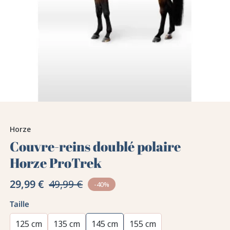
Horze
Couvre-reins doublé polaire
Horze ProTrek
29,99 €
49,99 €
-40%
Taille
125 cm
135 cm
145 cm
155 cm