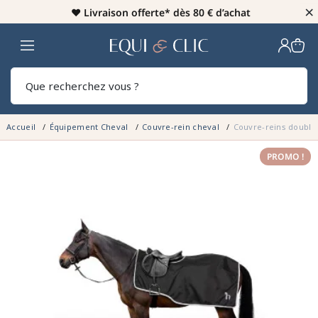
×
♥️
Livraison offerte* dès 80 € d’achat
Home
Rech
Accueil
Équipement Cheval
Couvre-rein cheval
Couvre-reins doublé
PROMO !