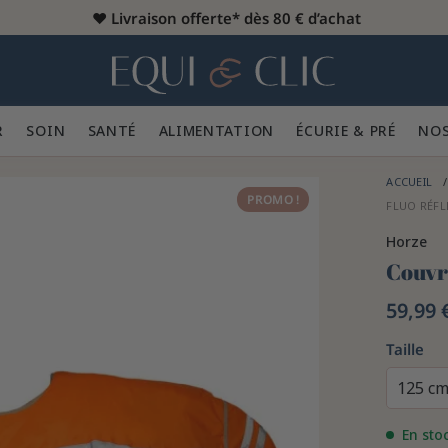
♥️
Livraison offerte* dès 80 € d’achat
er
Home
R 👕
SOIN 🪮
SANTÉ ✨
ALIMENTATION 🥕
ÉCURIE & PRÉ 🍃
NOS
ACCUEIL
PROMO !
FLUO RÉFL
Horze
Couvre
59,99 
Taille
125 c
En sto