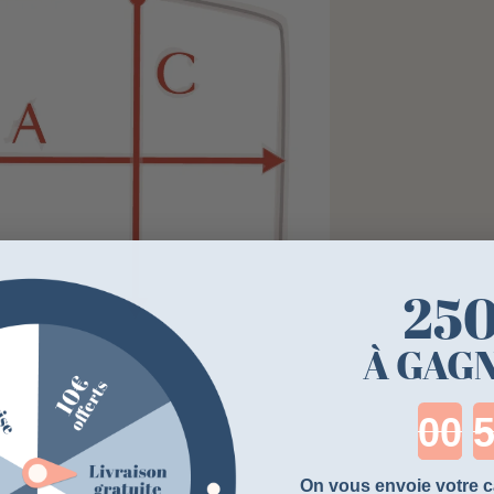
25
À GAGN
Cou
On vous envoie votre c