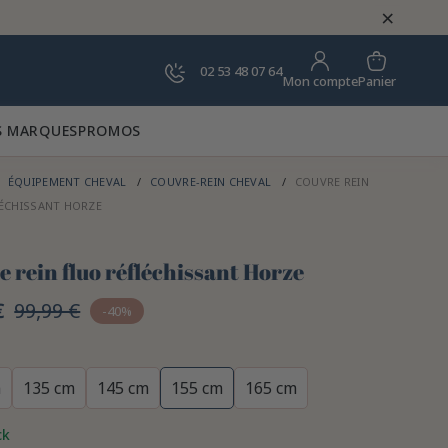
×
02 53 48 07 64
Panier
Mon compte
 MARQUES
PROMOS
ÉQUIPEMENT CHEVAL
COUVRE-REIN CHEVAL
COUVRE REIN
ÉCHISSANT HORZE
 rein fluo réfléchissant Horze
€
99,99 €
-40%
m
135 cm
145 cm
155 cm
165 cm
ck