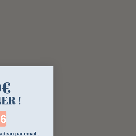
0€
ER !
ntdown ends in:
adeau par email :