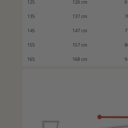
125
126 cm
6
135
137 cm
7
145
147 cm
7
155
157 cm
8
165
168 cm
9