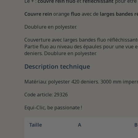
Le + :
couvre rein fluo
et
réfléchissant
pour être 
Couvre rein
orange
fluo
avec de
larges bandes r
Doublure en polyester.
Couverture avec larges bandes fluo réfléchissante
Partie fluo au niveau des épaules pour une vue e
deniers. Doublure en polyester.
Description technique
Matériau: polyester 420 deniers. 3000 mm imper
Code article: 29326
Equi-Clic, be passionate !
Taille
A
B