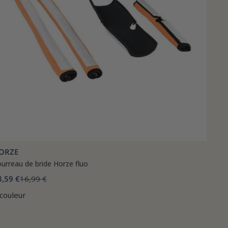
ORZE
urreau de bride Horze fluo
3,59 €
16,99 €
 couleur