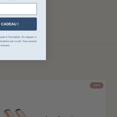
 CADEAU !
ite à l’inscription. En cliquant ci-
cations par e-mail. Vous pourrez
t moment.
-20%