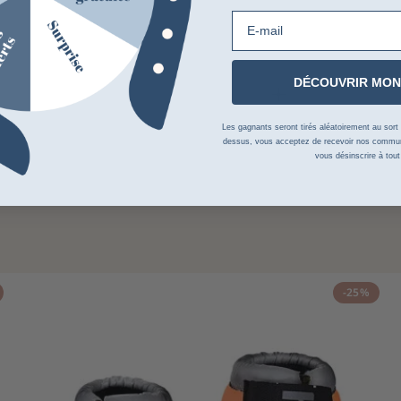
E-mail
DÉCOUVRIR MON
Les gagnants seront tirés aléatoirement au sort su
dessus, vous acceptez de recevoir nos communi
vous désinscrire à tou
-25%