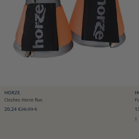
HORZE
H
Cloches Horze fluo
Fo
20,24 €
26,99 €
1
1