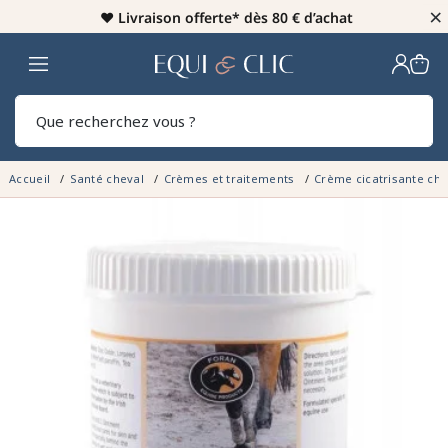
×
♥️
Livraison offerte* dès 80 € d’achat
Home
Rech
Accueil
Santé cheval
Crèmes et traitements
Crème cicatrisante ch