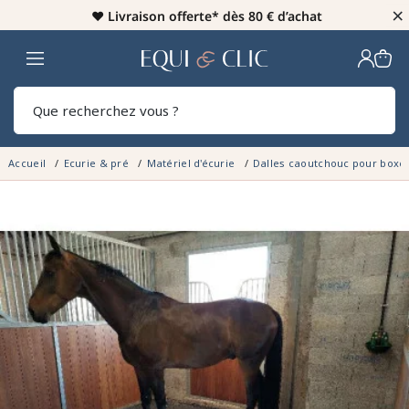
×
♥️
Livraison offerte* dès 80 € d’achat
Home
Rech
Accueil
Ecurie & pré
Matériel d'écurie
Dalles caoutchouc pour boxe