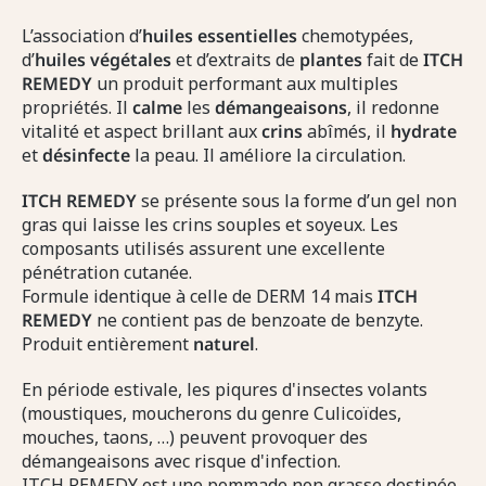
L’association d’
huiles
essentielles
chemotypées,
d’
huiles
végétales
et d’extraits de
plantes
fait de
ITCH
REMEDY
un produit performant aux multiples
propriétés. Il
calme
les
démangeaisons
, il redonne
vitalité et aspect brillant aux
crins
abîmés, il
hydrate
et
désinfecte
la peau. Il améliore la circulation.
ITCH
REMEDY
se présente sous la forme d’un gel non
gras qui laisse les crins souples et soyeux. Les
composants utilisés assurent une excellente
pénétration cutanée.
Formule identique à celle de DERM 14 mais
ITCH
REMEDY
ne contient pas de benzoate de benzyte.
Produit entièrement
naturel
.
En période estivale, les piqures d'insectes volants
(moustiques, moucherons du genre Culicoïdes,
mouches, taons, …) peuvent provoquer des
démangeaisons avec risque d'infection.
ITCH REMEDY est une pommade non grasse destinée