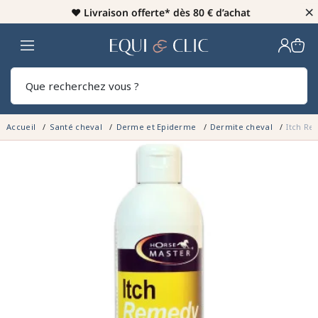
×
♥️
Livraison offerte* dès 80 € d’achat
Home
Rech
Accueil
Santé cheval
Derme et Epiderme
Dermite cheval
Itch Re