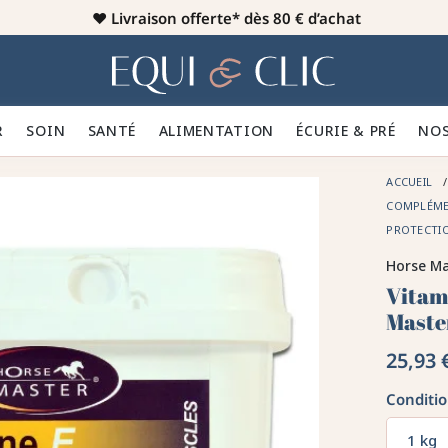
♥️
Livraison offerte* dès 80 € d’achat
er
Home
R 👕
SOIN 🪮
SANTÉ ✨
ALIMENTATION 🥕
ÉCURIE & PRÉ 🍃
NOS
ACCUEIL
COMPLÉME
PROTECTI
Horse Ma
Vitam
Maste
25,93 
Conditi
1 kg