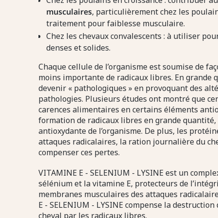
Chez les poulains en croissance : contribuer a
musculaires
, particulièrement chez les poulai
traitement pour faiblesse musculaire.
Chez les chevaux convalescents : à utiliser pou
denses et solides.
Chaque cellule de l’organisme est soumise de fa
moins importante de radicaux libres. En grande q
devenir « pathologiques » en provoquant des altér
pathologies. Plusieurs études ont montré que cer
carences alimentaires en certains éléments antiox
formation de radicaux libres en grande quantité, 
antioxydante de l’organisme. De plus, les protéin
attaques radicalaires, la ration journalière du c
compenser ces pertes.
VITAMINE E - SELENIUM - LYSINE est un complex
sélénium et la vitamine E, protecteurs de l’intégr
membranes musculaires des attaques radicalaire
E - SELENIUM - LYSINE compense la destruction d
cheval par les radicaux libres.