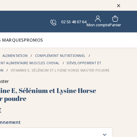
×
02 53 48 07 64
Panier
Mon compte
 MARQUES
PROMOS
ALIMENTATION
COMPLÉMENT NUTRITIONNEL
NT ALIMENTAIRE MUSCLES CHEVAL
DÉVELOPPEMENT ET
ON
VITAMINE E, SÉLÉNIUM ET LYSINE HORSE MASTER POUDRE
ster
ine E, Sélénium et Lysine Horse
r poudre
€
onnement