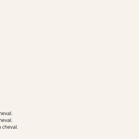
heval.
heval.
 cheval.