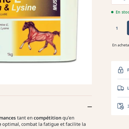
En sto
En achet
rmances
tant en
compétition
qu'en
e
optimal, combat la fatigue et facilite la