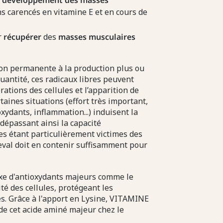
u
développement des masses
ns carencés en vitamine E et en cours de
r
récupérer
des
masses musculaires
çon permanente à la production plus ou
uantité, ces radicaux libres peuvent
ations des cellules et l’apparition de
taines situations (effort très important,
ydants, inflammation...) induisent la
dépassant ainsi la capacité
es étant particulièrement victimes des
heval doit en contenir suffisamment pour
e d'antioxydants majeurs comme le
ité des cellules, protégeant les
s. Grâce à l'apport en Lysine, VITAMINE
e cet acide aminé majeur chez le