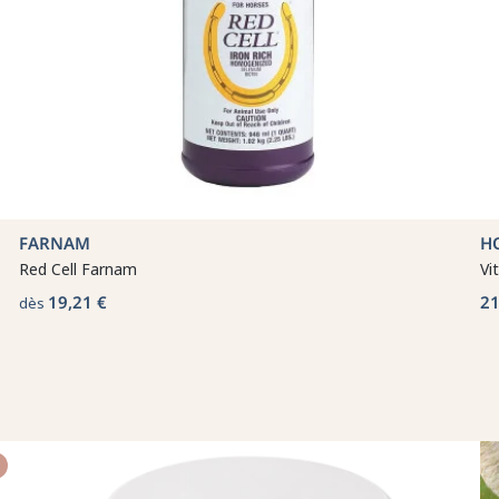
FARNAM
H
Red Cell Farnam
Vi
19,21 €
21
dès