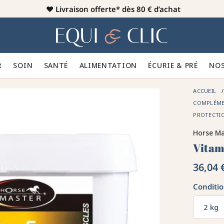
♥️
Livraison offerte* dès 80 € d’achat
er
Home
R 👕
SOIN 🪮
SANTÉ ✨
ALIMENTATION 🥕
ÉCURIE & PRÉ 🍃
NOS
ACCUEIL
COMPLÉME
PROTECTI
Horse Ma
Vitam
36,04 
Conditi
2 kg