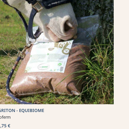
GRITON - EQUIBIOME
oferm
,75 €