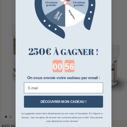
250€
À GAGNER !
Countdown ends in:
On vous envoie votre cadeau par email :
E-mail
DÉCOUVRIR MON CADEAU !
Les gagnants seront tirés aléatoirement au sort suite à l’inscription. En cliquant ci-
dessus, vous acceptez de recevoir nos communications par e-mail. Vous pourrez
vous désinscrire à tout moment.
RED HORSE