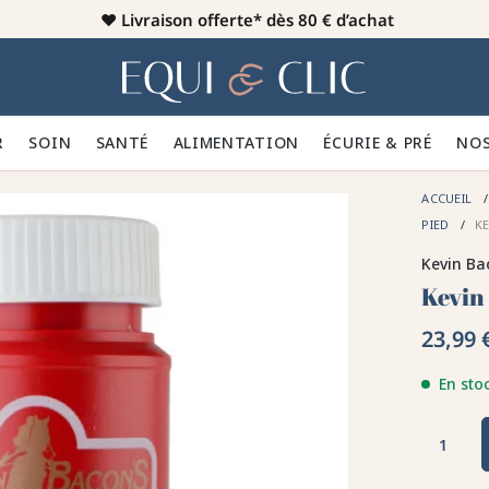
♥️
Livraison offerte* dès 80 € d’achat
er
Home
R 👕
SOIN 🪮
SANTÉ ✨
ALIMENTATION 🥕
ÉCURIE & PRÉ 🍃
NOS
ACCUEIL
PIED
K
Kevin Ba
Kevin
23,99 
En sto