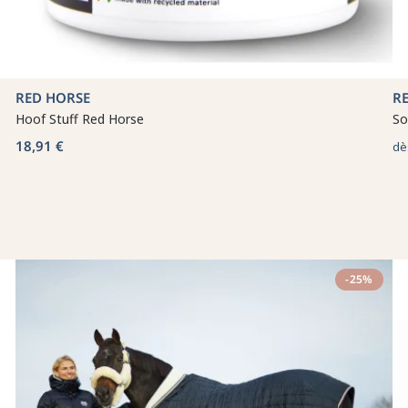
RED HORSE
R
Hoof Stuff Red Horse
So
18,91 €
dè
-25%