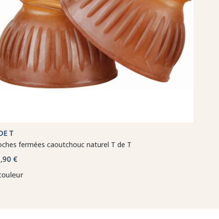
DE T
oches fermées caoutchouc naturel T de T
,90 €
couleur