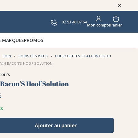
×
02 53 48 07 64
Panier
Mon compte
 MARQUES
PROMOS
SOIN
SOINS DES PIEDS
FOURCHETTES ET ATTEINTES DU
EVIN BACON'S HOOF SOLUTION
con's
 Bacon'S Hoof Solution
€
ck
Ajouter au panier