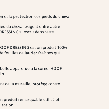
en
et la
protection
des
pieds
du
cheval
ied du cheval exigent entre autre
DRESSING
s'inscrit dans cette
HOOF
DRESSING
est un produit
100%
de feuilles de
laurier
fraîches qui
belle apparence à la corne,
HOOF
eur.
nt de la muraille,
protège
contre
n produit remarquable utilisé et
itation
.