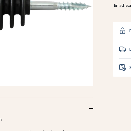
En achet
m.