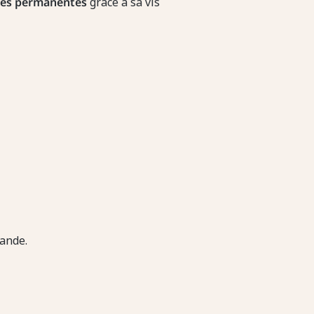
res permanentes
grâce à sa vis
ande.