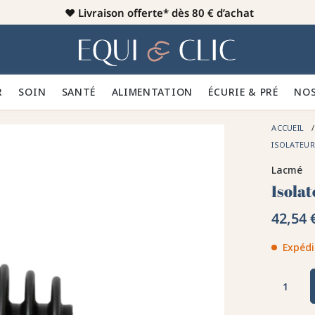
♥️
Livraison offerte* dès 80 € d’achat
er
Home
R 👕
SOIN 🪮
SANTÉ ✨
ALIMENTATION 🥕
ÉCURIE & PRÉ 🍃
NOS
ACCUEIL
ISOLATEU
Lacmé
Isola
42,54 
Expédi