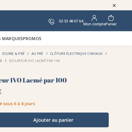
×
02 53 48 07 64
Panier
Mon compte
 MARQUES
PROMOS
ECURIE & PRÉ
AU PRÉ
CLÔTURE ÉLECTRIQUE CHEVAUX
RS
ISOLATEUR IVO LACMÉ PAR 100
teur IVO Lacmé par 100
€
é sous 6 à 8 jours
Ajouter au panier